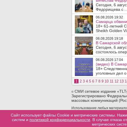
Вячеслав Федор
Сегодня, 6 авгу
Федорищева с ..
06.08.2026 19:32
Самарца обвинил
18+ 61-летний С
Sheikh Golden Vi
06.08.2026 19:18
В Самарской обл
Сегодня, 6 авгу
состоялось опер
06.08.2026 17:04
(видео) В Самар
18+ Следственн
уголовных дел о
1
2
3
4
5
6
7
8
9
10
11
12
13
1
СМИ сетевое издание «TLT
©
Зарегистрировано Федеральн
массовых коммуникаций (Рос
Использование любых материалов 
сайта. При использовании любых 
Сайт использует файлы Cookie и метрические системы. Нажи
конкретную страницу сайта, с ко
систем и
политикой конфиденциальности
. В случае отказа 
материала.
метрических систе
Разработка сайтов в тольятти
web-good