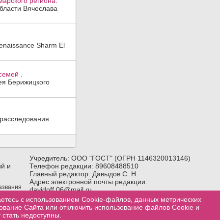
арского региона.
области Вячеслава
enaissance Sharm El
семей .
гея Берижицкого
 расследования
Учредитель: ООО "ГОСТ" (ОГРН 1146320013146)
й и
Телефон редакции: 89608488510
Главный редактор: Давыдов С. Н.
Адрес электронной почты редакции:
названия
davidoff.06@mail.ru
лка) на
Возрастное ограничение:
18+
аетесь с использованием Cookie-файлов, данных метрических
зование Сайта или отключить использование файлов Cookie и
 стать недоступны.