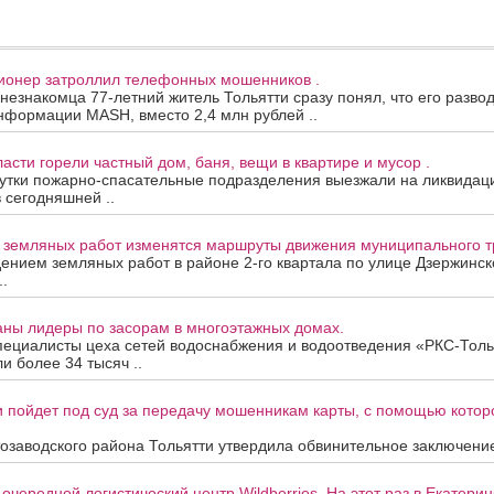
сионер затроллил телефонных мошенников .
 незнакомца 77-летний житель Тольятти сразу понял, что его развод
нформации MASH, вместо 2,4 млн рублей ..
асти горели частный дом, баня, вещи в квартире и мусор .
утки пожарно-спасательные подразделения выезжали на ликвидац
в сегодняшней ..
а земляных работ изменятся маршруты движения муниципального т
дением земляных работ в районе 2-го квартала по улице Дзержинск
.
аны лидеры по засорам в многоэтажных домах.
пециалисты цеха сетей водоснабжения и водоотведения «РКС-Толь
и более 34 тысяч ..
 пойдет под суд за передачу мошенникам карты, с помощью котор
озаводского района Тольятти утвердила обвинительное заключение
очередной логистический центр Wildberries. На этот раз в Екатерин