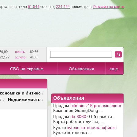
ортал посетило
61 544
человек,
234 444
просмотров.
Реклама на сайте
79,99
нефть
89,66
92,172
золото
4165
СВО на Украине
Объявления
еще
кономика и бизнес
/
Объявления
е
Недвижимость
/
/
Продам
bitmain z15 pro asic miner
Компания GuangDong ...
Продам
rtx 3060
0 Гб памяти.
Карта работает лучше, ...
Куплю
куплю котеночка сфинкс
Куплю котеночка ...