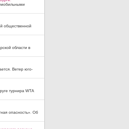
, мобильными
ой общественной
рской области в
ается. Ветер юго-
руге турнира WTA
тная опасность». Об