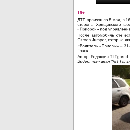
18+
ДТП произошло 5 мая, в 16
стороны Хрящевского шо
«Приорой» под управление
После автомобиль отечес
Citroen Jumper, которые д
«Водитель «Приоры» – 31-
Главк.
Автор: Редакция TLTgoro
Видео: тг-канал "ЧП Тол