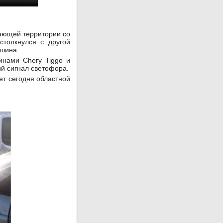
гающей территории со
толкнулся с другой
Яшина.
инами Chery Tiggo и
ий сигнал светофора.
ет сегодня областной