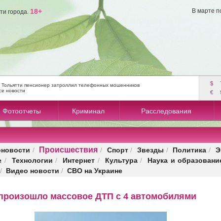
18+
В марте п
ти города.
$
 Тольятти пенсионер затроллил телефонных мошенников
се новости
€
Фотоотчеты
Криминал
Расследования
Происшествия
оновости
Спорт
Звезды
Политика
Э
/
/
/
/
/
е
Технологии
Интернет
Культура
Наука и образовани
/
/
/
/
Видео новости
СВО на Украине
/
/
 произошло массовое ДТП с 4 автомобилями