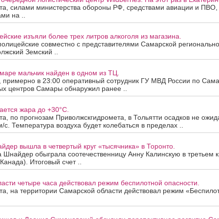
ста, силами министерства обороны РФ, средствами авиации и ПВО
ми на ..
йские изъяли более трех литров алкоголя из магазина.
полицейские совместно с представителями Самарской региональн
лжский Земский ..
маре мальчик найден в одном из ТЦ.
а, примерно в 23:00 оперативный сотрудник ГУ МВД России по Сама
ых центров Самары обнаружил ранее ..
ается жара до +30°C.
ста, по прогнозам Приволжскгидромета, в Тольятти осадков не ожид
м/с. Температура воздуха будет колебаться в пределах ..
йдер вышла в четвертый круг «тысячника» в Торонто.
а Шнайдер обыграла соотечественницу Анну Калинскую в третьем к
Канада). Итоговый счет ..
асти четыре часа действовал режим беспилотной опасности.
ста, на территории Самарской области действовал режим «Беспило