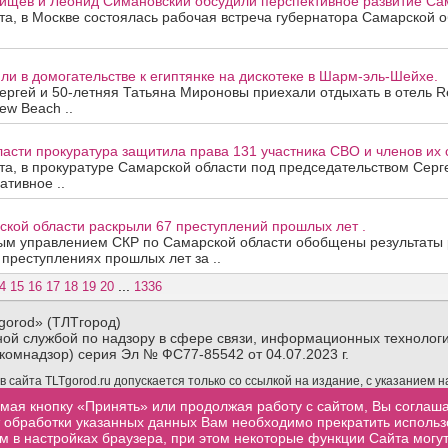
ищев и Леонид Симановский обсудили перспективное развитие Сам
ста, в Москве состоялась рабочая встреча губернатора Самарской 
и в домогательстве к египтянке на дискотеке в Шарм-эль-Шейхе.
ергей и 50-летняя Татьяна Мироновы приехали отдыхать в отель R
ew Beach ..
асти прокуратура защитила права 131 участника СВО и членов их 
ста, в прокуратуре Самарской области под председательством Сер
ативное ..
ской области раскрыли 67 преступлений прошлых лет .
ым управлением СКР по Самарской области обобщены результаты
 преступлениях прошлых лет за ..
...
4
15
16
17
18
19
20
1336
gorod» (ТЛТгород)
ой службой по надзору в сфере связи, информационных технологи
комнадзор) серия Эл № ФС77-85542 от 04.07.2023 г.
сайта TLTgorod.ru допускается только со ссылкой на издание, с указанием 
материалов TLTgorod.ru в интернете обязательна гиперссылка (активная ссы
мая кнопку «Принять» или продолжая работу с сайтом, Вы соглаш
торой взята информация, размещенная не позже первого абзаца публикуемого
от обработки указанных данных Вам необходимо прекратить исполь
м в настройках браузера, при этом некоторые функции Сайта могут
.ru