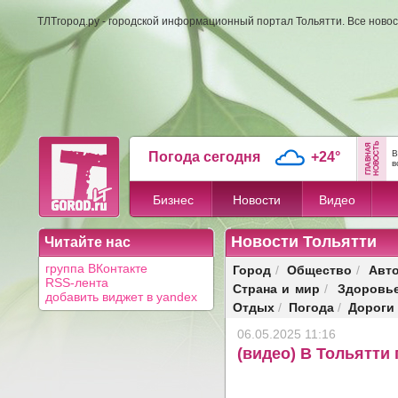
ТЛТгород.ру - городской информационный портал Тольятти. Все новос
В
Погода сегодня
+24°
в
Бизнес
Новости
Видео
Новости Тольятти
Читайте нас
Город
Общество
Авт
группа ВКонтакте
/
/
RSS-лента
Страна и мир
Здоровь
/
добавить виджет в yandex
Отдых
Погода
Дороги
/
/
06.05.2025 11:16
(видео) В Тольятти