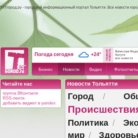
ТЛТгород.ру - городской информационный портал Тольятти. Все новости гор
Вячеслав Федо
Погода сегодня
+24°
батуте
все новости
Бизнес
Новости
Видео
Фотоотчет
Новости Тольятти
Читайте нас
Город
Об
группа ВКонтакте
/
RSS-лента
добавить виджет в yandex
Происшестви
Политика
Эк
/
мир
Здоровь
/