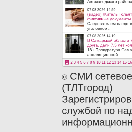
Автозаводского район
07.08.2026 14:59
(видео) Житель Тольят
фиктивные документы 
Следователем следств
уголовное ..
07.08.2026 14:19
В Самарской области 7
друга, дали 7,5 лет ко
18+ Прокуратура Сама
апелляционной ..
1
2
3
4
5
6
7
8
9
10
11
12
13
14
15
16
СМИ сетевое
©
(ТЛТгород)
Зарегистриро
службой по на
информационн