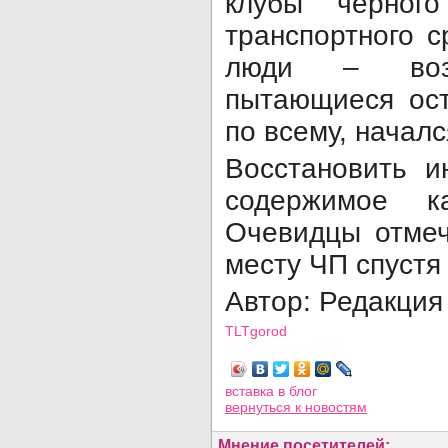
клубы черног
транспортного с
люди – возм
пытающиеся ост
по всему, началс
Восстановить и
содержимое к
Очевидцы отмеч
месту ЧП спустя
Автор: Редакция
TLTgorod
Просмотров: 4606
вставка в блог
вернуться
к новостям
Мнение посетителей: