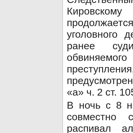
Кировск
продолжаетс
уголовного 
ранее суди
обвиняемог
преступления
предусмотренн
«а» ч. 2 ст. 1
В ночь с 8 
совместно 
распивал а