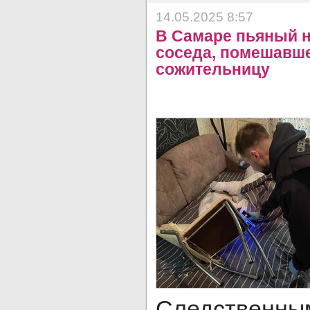
14.05.2025 8:57
В Самаре пьяный н
соседа, помешавше
сожительницу
Следственн