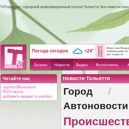
ТЛТгород.ру - городской информационный портал Тольятти. Все новости гор
Вячеслав Федор
Погода сегодня
+24°
чемпионами по 
все новости
Бизнес
Новости
Видео
Фотоотчеты
Новости Тольятти
Читайте нас
Город
группа ВКонтакте
/
RSS-лента
добавить виджет в yandex
Автоновости
Происшест