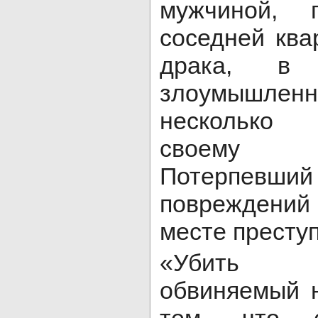
мужчиной, 
соседней ква
драка, в 
злоумышл
несколько
своему 
Потерпевши
повреждени
месте престу
«Убить с
обвиняемый н