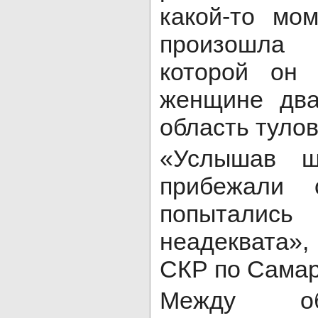
какой-то мо
произошла 
которой он 
женщине дв
область туло
«Услышав ш
прибежали 
попыталис
неадеквата»
СКР по Самар
Между о