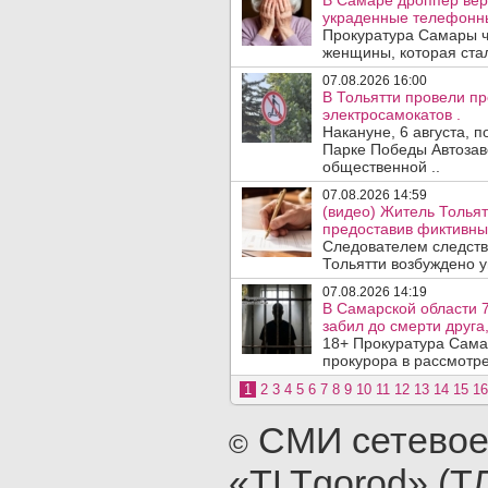
В Самаре дроппер вер
украденные телефонн
Прокуратура Самары ч
женщины, которая ста
07.08.2026 16:00
В Тольятти провели п
электросамокатов .
Накануне, 6 августа, 
Парке Победы Автозав
общественной ..
07.08.2026 14:59
(видео) Житель Тольят
предоставив фиктивны
Следователем следств
Тольятти возбуждено у
07.08.2026 14:19
В Самарской области 7
забил до смерти друга,
18+ Прокуратура Сама
прокурора в рассмотр
1
2
3
4
5
6
7
8
9
10
11
12
13
14
15
16
СМИ сетевое
©
«TLTgorod» (Т