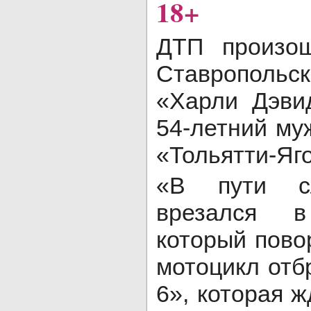
18+
ДТП произош
Ставрополь
«Харли Дэви
54-летний му
«Тольятти-Яг
«В пути сл
врезался в
который пово
мотоцикл отб
6», которая 