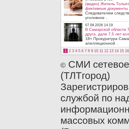
(видео) Житель Тольят
фиктивные документы 
Следователем следств
уголовное ..
07.08.2026 14:19
В Самарской области 7
друга, дали 7,5 лет ко
18+ Прокуратура Сама
апелляционной ..
1
2
3
4
5
6
7
8
9
10
11
12
13
14
15
16
СМИ сетевое
©
(ТЛТгород)
Зарегистриро
службой по на
информационн
массовых ком