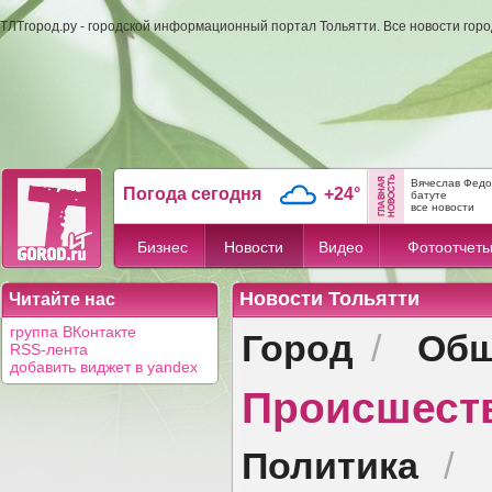
ТЛТгород.ру - городской информационный портал Тольятти. Все новости гор
Вячеслав Федо
Погода сегодня
+24°
батуте
все новости
Бизнес
Новости
Видео
Фотоотчет
Новости Тольятти
Читайте нас
Город
Общ
группа ВКонтакте
/
RSS-лента
добавить виджет в yandex
Происшест
Политика
/