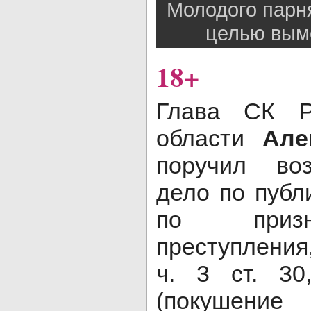
Молодого парня
целью вымо
18+
Глава СК Р
области
Але
поручил воз
дело по публ
по призн
преступления
ч. 3 ст. 3
(покушени