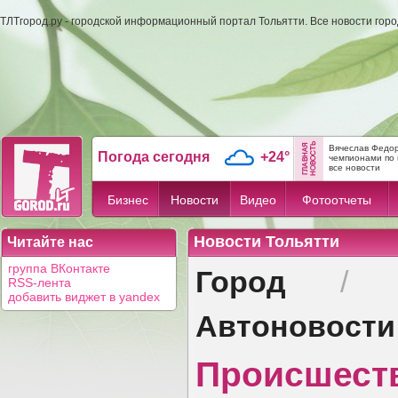
ТЛТгород.ру - городской информационный портал Тольятти. Все новости гор
Вячеслав Федор
Погода сегодня
+24°
чемпионами по 
все новости
Бизнес
Новости
Видео
Фотоотчеты
Новости Тольятти
Читайте нас
Город
группа ВКонтакте
RSS-лента
добавить виджет в yandex
Автоновости
Происшест