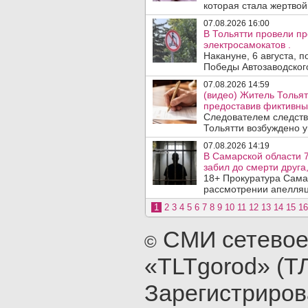
которая стала жертво
07.08.2026 16:00
В Тольятти провели п
электросамокатов .
Накануне, 6 августа, 
Победы Автозаводског
07.08.2026 14:59
(видео) Житель Тольят
предоставив фиктивны
Следователем следств
Тольятти возбуждено у
07.08.2026 14:19
В Самарской области 7
забил до смерти друга,
18+ Прокуратура Сама
рассмотрении апелляц
1
2
3
4
5
6
7
8
9
10
11
12
13
14
15
16
СМИ сетевое
©
«TLTgorod» (Т
Зарегистриро