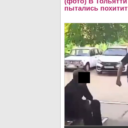
(фото) В Тольятт
пытались похитит