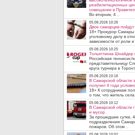
высокотехнологичной 
реабилитационных цен
совещании в Правител
Во вторник, 4 ..
05.08.2026 10:26
Двое самарцев пойдут 
18+ Прокурор Самары 
уголовному делу в отн
зависимости от роли и 
05.08.2026 10:25
Тольяттинка Шнайдер в
Российская теннисист
представительницу Сл
круга турнира в Торонт
05.08.2026 10:16
В Самарской области 
получил 4 года условно
18+ К сотрудникам по
о том, что житель сел
05.08.2026 10:12
В Самарской области 
и мусор .
За прошедшие сутки, 4
подразделения Самарс
пожаров. Об этом ..
05.08.2026 10:02