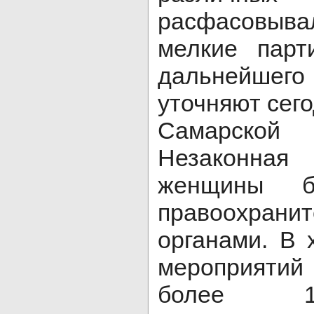
расфасовыв
мелкие парт
дальнейше
уточняют сего
Самарск
Незаконная
женщины б
правоохрани
органами. В 
мероприяти
более 1