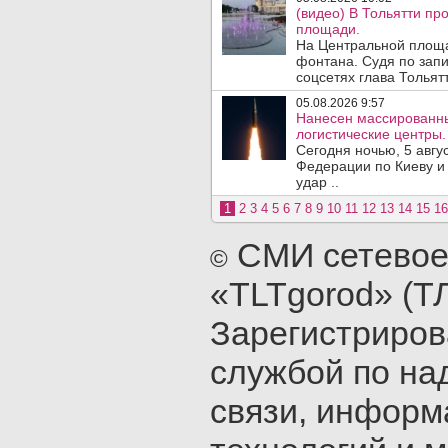
(видео) В Тольятти п
площади.
На Центральной площа
фонтана. Судя по запи
соцсетях глава Тольятт
05.08.2026 9:57
Нанесен массированны
логистические центры.
Сегодня ночью, 5 авг
Федерации по Киеву и
удар ..
1
2
3
4
5
6
7
8
9
10
11
12
13
14
15
16
СМИ сетевое
©
«TLTgorod» (Т
Зарегистриро
службой по на
связи, инфор