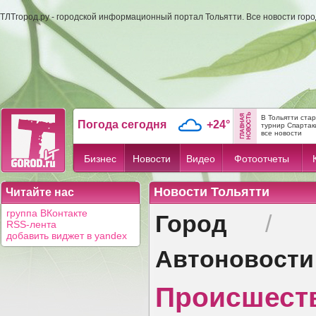
ТЛТгород.ру - городской информационный портал Тольятти. Все новости гор
В Тольятти ста
Погода сегодня
+24°
турнир Спартак
все новости
Бизнес
Новости
Видео
Фотоотчеты
Новости Тольятти
Читайте нас
Город
группа ВКонтакте
/
RSS-лента
добавить виджет в yandex
Автоновости
Происшест