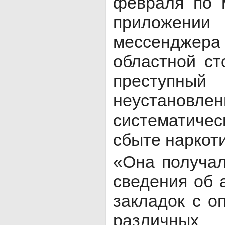
февраля по 
приложени
мессендже
областной ст
преступн
неустановл
систематиче
сбыте наркоти
«Она получал
сведения об 
закладок с о
различных