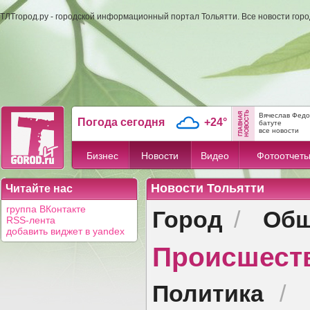
ТЛТгород.ру - городской информационный портал Тольятти. Все новости гор
Вячеслав Федо
Погода сегодня
+24°
батуте
все новости
Бизнес
Новости
Видео
Фотоотчет
Новости Тольятти
Читайте нас
Город
Общ
группа ВКонтакте
/
RSS-лента
добавить виджет в yandex
Происшест
Политика
/