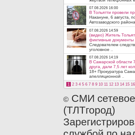
жертвой телефонных м
07.08.2026 16:00
В Тольятти провели п
Накануне, 6 августа, 
Автозаводского район
07.08.2026 14:59
(видео) Житель Тольят
фиктивные документы 
Следователем следств
уголовное ..
07.08.2026 14:19
В Самарской области 7
друга, дали 7,5 лет ко
18+ Прокуратура Сама
апелляционной ..
1
2
3
4
5
6
7
8
9
10
11
12
13
14
15
16
СМИ сетевое
©
(ТЛТгород)
Зарегистриро
службой по на