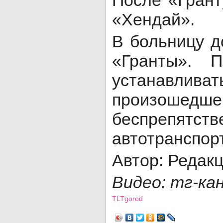
После «Грант
«Хендай».
В больницу д
«Гранты». П
устанавлива
произошедше
беспрепят
автотранспор
Автор: Редак
Видео: тг-ка
TLTgorod
Просмотров: 4587