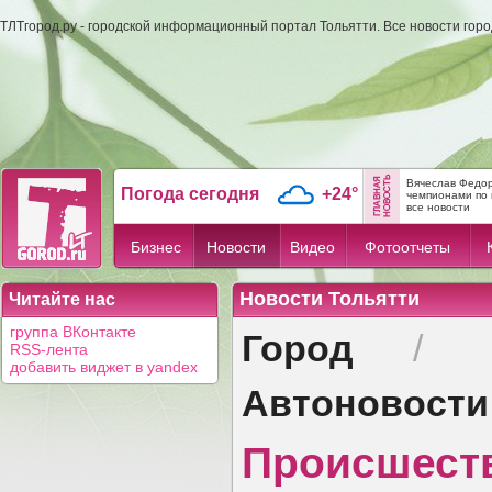
ТЛТгород.ру - городской информационный портал Тольятти. Все новости гор
Вячеслав Федор
Погода сегодня
+24°
чемпионами по 
все новости
Бизнес
Новости
Видео
Фотоотчеты
Новости Тольятти
Читайте нас
Город
группа ВКонтакте
/
RSS-лента
добавить виджет в yandex
Автоновости
Происшест