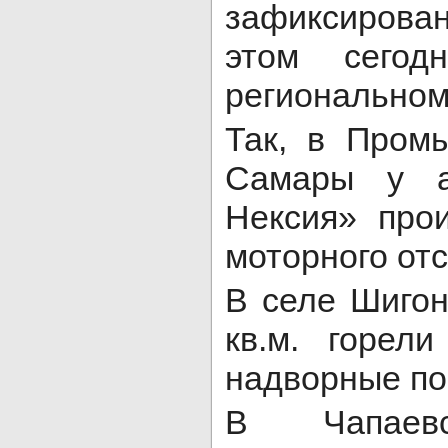
зафиксирова
этом сегод
региональном
Так, в Пром
Самары у а
Нексия» про
моторного отс
В селе Шиго
кв.м. горел
надворные п
В Чапаевс