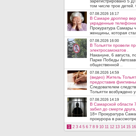
зарегистрировано 5 ДТ
том числе трое детей. 
07.08.2026 16:17
В Самаре дроппер вер
украденные телефонн
Прокуратура Самары ч
женщины, которая ста
07.08.2026 16:00
В Тольятти провели п
электросамокатов .
Накануне, 6 августа, 
Парке Победы Автозав
общественной ..
07.08.2026 14:59
(видео) Житель Тольят
предоставив фиктивны
Следователем следств
Тольятти возбуждено у
07.08.2026 14:19
В Самарской области 7
забил до смерти друга,
18+ Прокуратура Сама
прокурора в рассмотр
1
2
3
4
5
6
7
8
9
10
11
12
13
14
15
16