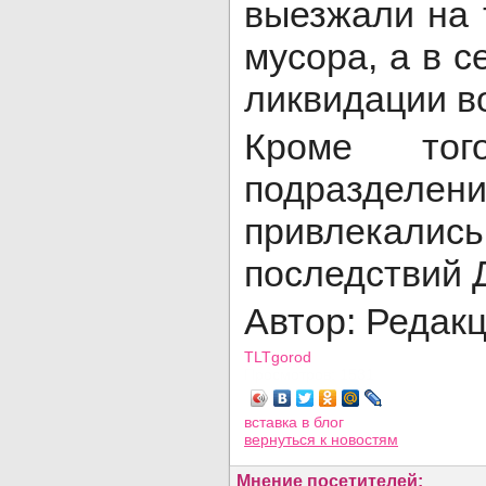
выезжали на 
мусора, а в с
ликвидации в
Кроме тог
подразделен
привлекалис
последствий 
Автор: Редак
TLTgorod
Просмотров: 1531
вставка в блог
вернуться
к новостям
Мнение посетителей: