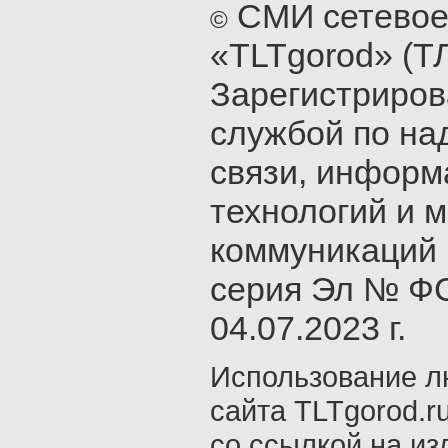
СМИ сетевое
©
«TLTgorod» (Т
Зарегистриро
службой по на
связи, инфор
технологий и 
коммуникаций 
серия Эл № ФС
04.07.2023 г.
Использование л
сайта TLTgorod.r
со ссылкой на из