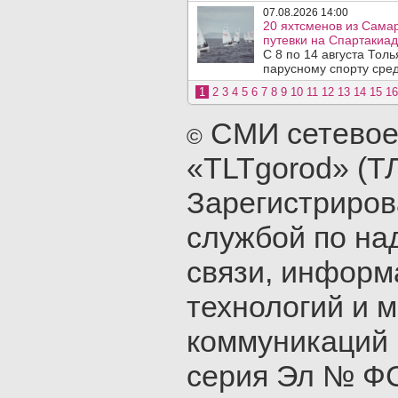
07.08.2026 14:00
20 яхтсменов из Сама
путевки на Спартакиад
С 8 по 14 августа Тол
парусному спорту сред
1
2
3
4
5
6
7
8
9
10
11
12
13
14
15
16
СМИ сетевое
©
«TLTgorod» (Т
Зарегистриро
службой по на
связи, инфор
технологий и 
коммуникаций 
серия Эл № ФС