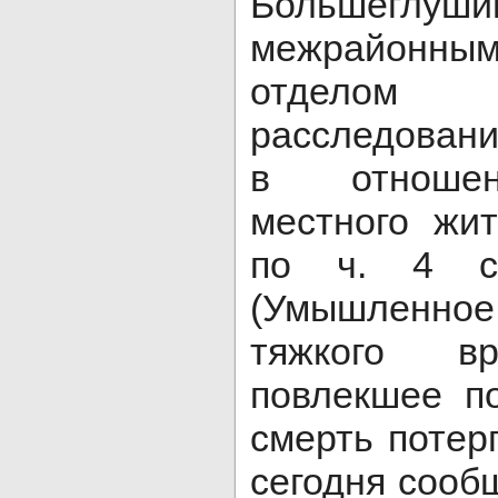
Большеглуши
межрайонны
отделом
расследовани
в отношен
местного жит
по ч. 4 с
(Умышленн
тяжкого вр
повлекшее п
смерть потер
сегодня сооб