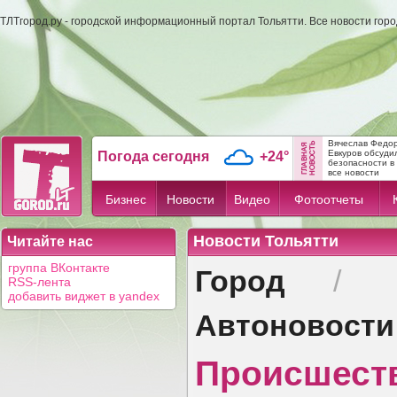
ТЛТгород.ру - городской информационный портал Тольятти. Все новости гор
Вячеслав Федо
Евкуров обсуди
Погода сегодня
+24°
безопасности в .
все новости
Бизнес
Новости
Видео
Фотоотчеты
Новости Тольятти
Читайте нас
Город
группа ВКонтакте
/
RSS-лента
добавить виджет в yandex
Автоновости
Происшест