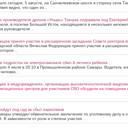
ло сегодня, 5 августа, на Санчелеевском шоссе в сторону села Та
ия видно, что один из ..
s производителя дронов «Упырь» Ткачука подорвали под Екатеринб
июля, в поселке Большой Исток, находящемся в нескольких киломе
на руководителя ..
ищев принял участие в расширенном заседании Совета ректоров в
арской области Вячеслав Федорищев принял участие в расширенн
которое ..
е подросток на электросамокате сбил 4-летнего ребенка .
шло 4 июля в 20:10 в Промышленном районе Самары. Водитель эле
человек, ..
цию в медучреждениях, организацию высокотехнологичной медпом
литационных центров для участников СВО обсудили на совещании 
ойдут под суд за сбыт наркотиков.
амары утвердил обвинительное заключение по уголовному делу в 
. В зависимости от роли и степени участия ..