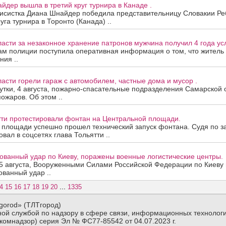
йдер вышла в третий круг турнира в Канаде .
нисистка Диана Шнайдер победила представительницу Словакии Ре
уга турнира в Торонто (Канада) ..
асти за незаконное хранение патронов мужчина получил 4 года ус
ам полиции поступила оперативная информация о том, что житель
ния ..
асти горели гараж с автомобилем, частные дома и мусор .
тки, 4 августа, пожарно-спасательные подразделения Самарской 
ожаров. Об этом ..
тти протестировали фонтан на Центральной площади.
 площади успешно прошел технический запуск фонтана. Судя по з
вал в соцсетях глава Тольятти ..
ованный удар по Киеву, поражены военные логистические центры.
5 августа, Вооруженными Силами Российской Федерации по Киеву 
ванный удар ..
...
4
15
16
17
18
19
20
1335
gorod» (ТЛТгород)
ой службой по надзору в сфере связи, информационных технологи
комнадзор) серия Эл № ФС77-85542 от 04.07.2023 г.