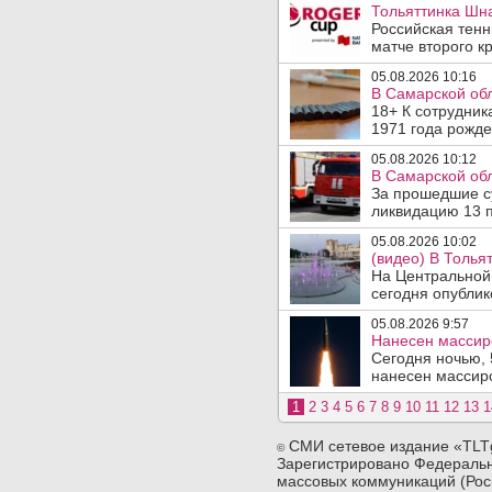
Тольяттинка Шна
Российская тен
матче второго кр
05.08.2026 10:16
В Самарской обл
18+ К сотрудник
1971 года рожде
05.08.2026 10:12
В Самарской обл
За прошедшие су
ликвидацию 13 п
05.08.2026 10:02
(видео) В Толья
На Центральной
сегодня опублико
05.08.2026 9:57
Нанесен массир
Сегодня ночью, 
нанесен массиро
1
2
3
4
5
6
7
8
9
10
11
12
13
1
СМИ сетевое издание «TLT
©
Зарегистрировано Федеральн
массовых коммуникаций (Рос