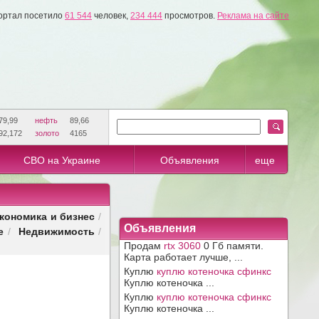
ортал посетило
61 544
человек,
234 444
просмотров.
Реклама на сайте
79,99
нефть
89,66
92,172
золото
4165
СВО на Украине
Объявления
еще
кономика и бизнес
/
Объявления
е
Недвижимость
/
/
Продам
rtx 3060
0 Гб памяти.
Карта работает лучше, ...
Куплю
куплю котеночка сфинкс
Куплю котеночка ...
Куплю
куплю котеночка сфинкс
Куплю котеночка ...