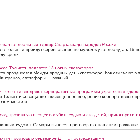
товал гандбольный турнир Спартакиады народов России.
та в Тольятти пройдут соревнования по мужскому гандболу, а с 16 п
лу среди ..
се Тольятти появятся 13 новых светофоров .
ста празднуется Международный день светофора. Как отмечают в 
Минтранса, светофоры — важный ..
х Тольятти внедряют корпоративные программы укрепления здоров
и Тольятти совещание, посвящённое внедрению корпоративных п
очем месте и ..
чку, грозившую в соцсетях убить судью и его детей, приговорили 
онным судом г. Самары вынесен приговор в отношении гражданки А
ьятти произошло серьезное ДТП с пострадавшими .