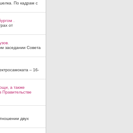
шелка. По кадрам с
ургом .
трах от
узов.
ом заседании Совета
ктросамоката – 16-
ощи, а также
в Правительстве
отношении двух