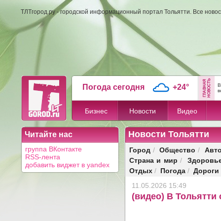
ТЛТгород.ру - городской информационный портал Тольятти. Все новос
В
Погода сегодня
+24°
в
Бизнес
Новости
Видео
Новости Тольятти
Читайте нас
Город
Общество
Авт
группа ВКонтакте
/
/
RSS-лента
Страна и мир
Здоровь
/
добавить виджет в yandex
Отдых
Погода
Дороги
/
/
11.05.2026 15:49
(видео) В Тольятти