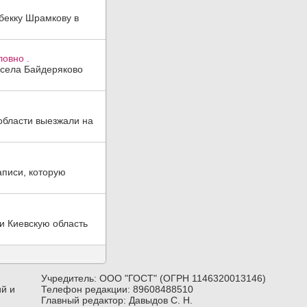
бекку Шрамкову в
ловно .
 села Байдеряково
области выезжали на
аписи, которую
и Киевскую область
Учредитель: ООО "ГОСТ" (ОГРН 1146320013146)
й и
Телефон редакции: 89608488510
Главный редактор: Давыдов С. Н.