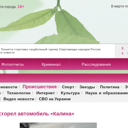
18+
В марте п
ти города.
$
 Тольятти стартовал гандбольный турнир Спартакиады народов России
се новости
€
Фотоотчеты
Криминал
Расследования
Происшествия
оновости
Спорт
Звезды
Политика
Э
/
/
/
/
/
е
Технологии
Интернет
Культура
Наука и образовани
/
/
/
/
Видео новости
СВО на Украине
/
/
 сгорел автомобиль «Калина»