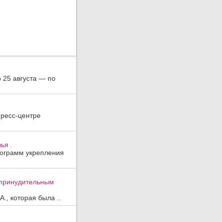
о 25 августа — по
пресс-центре
ья .
рограмм укрепления
к принудительным
., которая была ..