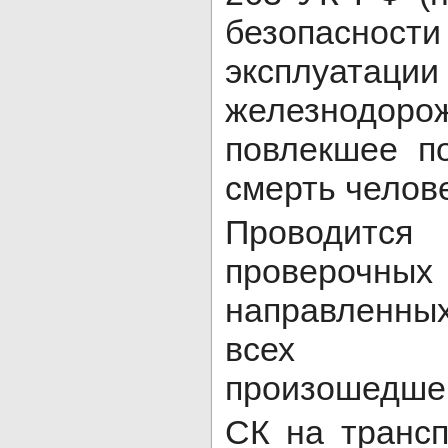
безопаснос
эксплуатации
железнодорож
повлекшее п
смерть челове
Проводит
проверочны
направленных
всех об
произошедшег
СК на трансп