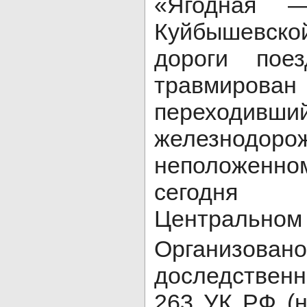
«Ягодная —
Куйбышевс
дороги пое
травмиро
переходивши
железнодо
неположенно
сегодня
Центральном
Организова
доследственно
263 УК РФ (