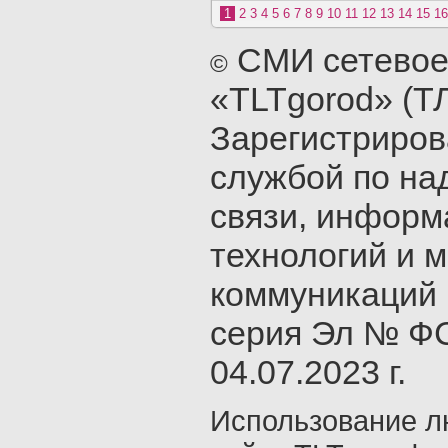
1
2
3
4
5
6
7
8
9
10
11
12
13
14
15
16
СМИ сетевое
©
«TLTgorod» (Т
Зарегистриро
службой по на
связи, инфор
технологий и 
коммуникаций 
серия Эл № ФС
04.07.2023 г.
Использование л