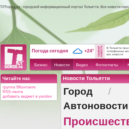
ТЛТгород.ру - городской информационный портал Тольятти. Все новости гор
В Тольятти пен
Погода сегодня
+24°
телефонных мо
все новости
Бизнес
Новости
Видео
Фотоотчеты
Новости Тольятти
Читайте нас
Город
группа ВКонтакте
/
RSS-лента
добавить виджет в yandex
Автоновости
Происшест