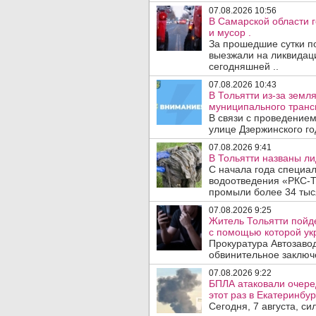
07.08.2026 10:56
В Самарской области г
и мусор .
За прошедшие сутки п
выезжали на ликвидаци
сегодняшней ..
07.08.2026 10:43
В Тольятти из-за зем
муниципального транс
В связи с проведением
улице Дзержинского го
07.08.2026 9:41
В Тольятти названы л
С начала года специа
водоотведения «РКС-Т
промыли более 34 тыся
07.08.2026 9:25
Житель Тольятти пойд
с помощью которой укр
Прокуратура Автозавод
обвинительное заключе
07.08.2026 9:22
БПЛА атаковали очеред
этот раз в Екатеринбур
Сегодня, 7 августа, с