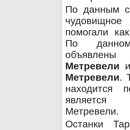
По данным с
чудовищное 
помогали ка
По данно
объя
Метревели
и
Метревели
. 
находится 
является
Метревели.
Останки Та