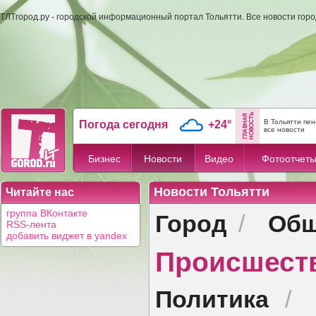
ТЛТгород.ру - городской информационный портал Тольятти. Все новости гор
В Тольятти пе
Погода сегодня
+24°
все новости
Бизнес
Новости
Видео
Фотоотчет
Новости Тольятти
Читайте нас
Город
Общ
группа ВКонтакте
/
RSS-лента
добавить виджет в yandex
Происшест
Политика
/