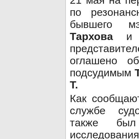
21 мая на пе
по резонанс
бывшего 
Тархова
и е
представит
оглашено об
подсудимым
Т.
Как сообщаю
службе суд
также был
исследован