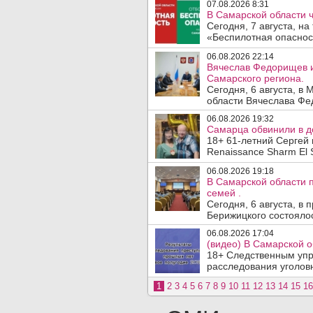
07.08.2026 8:31
В Самарской области 
Сегодня, 7 августа, н
«Беспилотная опасност
06.08.2026 22:14
Вячеслав Федорищев и
Самарского региона.
Сегодня, 6 августа, в
области Вячеслава Фе
06.08.2026 19:32
Самарца обвинили в до
18+ 61-летний Сергей 
Renaissance Sharm El S
06.08.2026 19:18
В Самарской области 
семей .
Сегодня, 6 августа, в
Берижицкого состоялос
06.08.2026 17:04
(видео) В Самарской о
18+ Следственным упр
расследования уголовн
1
2
3
4
5
6
7
8
9
10
11
12
13
14
15
16