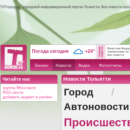
ТЛТгород.ру - городской информационный портал Тольятти. Все новости гор
Вячеслав Федор
Погода сегодня
+24°
чемпионами по 
все новости
Бизнес
Новости
Видео
Фотоотчеты
Новости Тольятти
Читайте нас
Город
группа ВКонтакте
RSS-лента
добавить виджет в yandex
Автоновости
Происшест