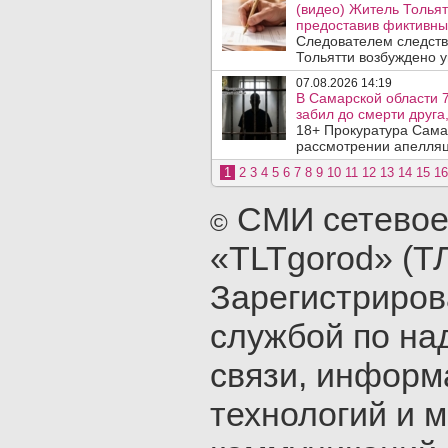
(видео) Житель Тольят
предоставив фиктивны
Следователем следств
Тольятти возбуждено у
07.08.2026 14:19
В Самарской области 7
забил до смерти друга,
18+ Прокуратура Сама
рассмотрении апелляц
1
2
3
4
5
6
7
8
9
10
11
12
13
14
15
16
СМИ сетевое
©
«TLTgorod» (Т
Зарегистриро
службой по на
связи, инфор
технологий и 