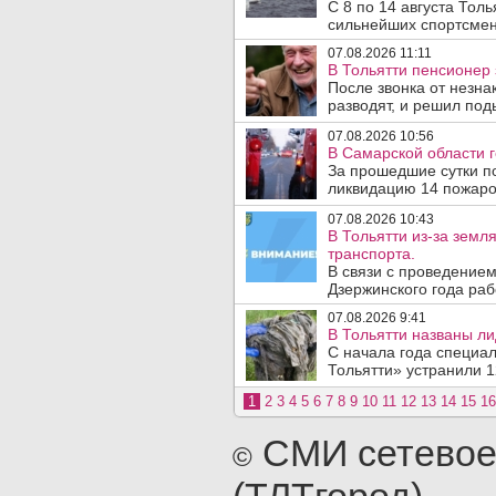
С 8 по 14 августа Тол
сильнейших спортсмен
07.08.2026 11:11
В Тольятти пенсионер
После звонка от незна
разводят, и решил под
07.08.2026 10:56
В Самарской области г
За прошедшие сутки п
ликвидацию 14 пожаров
07.08.2026 10:43
В Тольятти из-за зем
транспорта.
В связи с проведением
Дзержинского года раб
07.08.2026 9:41
В Тольятти названы л
С начала года специа
Тольятти» устранили 1
1
2
3
4
5
6
7
8
9
10
11
12
13
14
15
16
СМИ сетевое
©