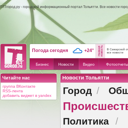
ТЛТгород.ру - городской информационный портал Тольятти. Все новости гор
В Самарской о
Погода сегодня
+24°
все новости
Бизнес
Новости
Видео
Фотоотчет
Новости Тольятти
Читайте нас
Город
Общ
группа ВКонтакте
/
RSS-лента
добавить виджет в yandex
Происшест
Политика
/