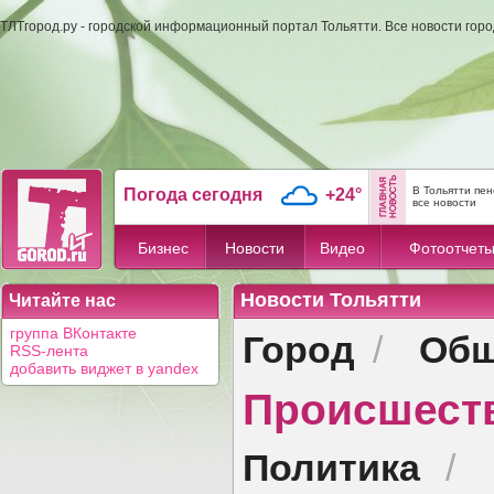
ТЛТгород.ру - городской информационный портал Тольятти. Все новости гор
В Тольятти пе
Погода сегодня
+24°
все новости
Бизнес
Новости
Видео
Фотоотчет
Новости Тольятти
Читайте нас
Город
Общ
группа ВКонтакте
/
RSS-лента
добавить виджет в yandex
Происшест
Политика
/