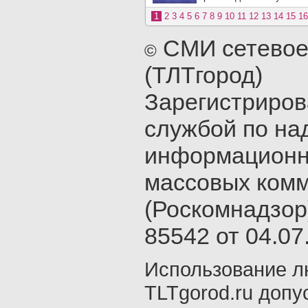
1
2
3
4
5
6
7
8
9
10
11
12
13
14
15
16
СМИ сетевое
©
(ТЛТгород)
Зарегистриро
службой по на
информационн
массовых ком
(Роскомнадзор
85542 от 04.07.
Использование л
TLTgorod.ru допу