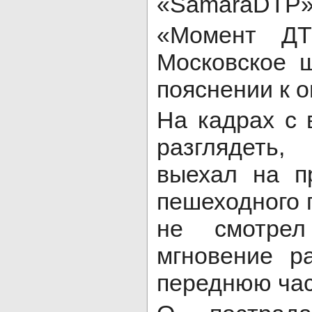
«SamaraDTP»
«Момент ДТ
Московское ш
пояснении к 
На кадрах с 
разглядеть
выехал на п
пешеходного 
не смотрел
мгновение р
переднюю час