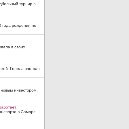
дбольный турнир в
2 года рождения не
овала в своих
ской. Горела частная
 новым инвестором.
аботает.
анспорта в Самаре