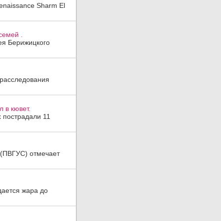
enaissance Sharm El
семей .
гея Берижицкого
 расследования
 в кювет.
х пострадали 11
а (ПВГУС) отмечает
дается жара до