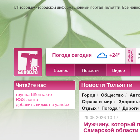
ТЛТгород.ру - городской информационный портал Тольятти. Все новос
В
Погода сегодня
+24°
в
Бизнес
Новости
Видео
Новости Тольятти
Читайте нас
Город
Общество
Авт
группа ВКонтакте
/
/
RSS-лента
Страна и мир
Здоровь
/
добавить виджет в yandex
Отдых
Погода
Дороги
/
/
29.05.2026 10:17
Мужчину, который п
Самарской области