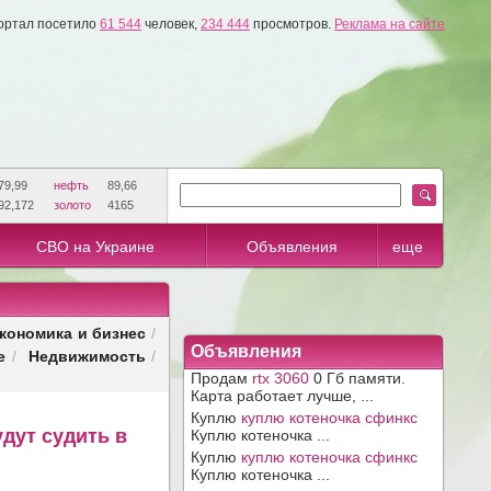
ортал посетило
61 544
человек,
234 444
просмотров.
Реклама на сайте
79,99
нефть
89,66
92,172
золото
4165
СВО на Украине
Объявления
еще
кономика и бизнес
/
Объявления
е
Недвижимость
/
/
Продам
rtx 3060
0 Гб памяти.
Карта работает лучше, ...
Куплю
куплю котеночка сфинкс
дут судить в
Куплю котеночка ...
Куплю
куплю котеночка сфинкс
Куплю котеночка ...