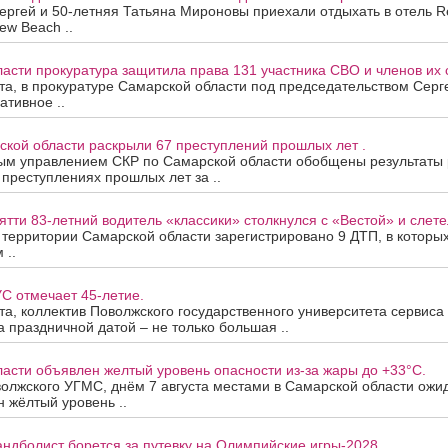
ергей и 50-летняя Татьяна Мироновы приехали отдыхать в отель R
ew Beach ..
асти прокуратура защитила права 131 участника СВО и членов их 
ста, в прокуратуре Самарской области под председательством Сер
ативное ..
ской области раскрыли 67 преступлений прошлых лет .
ым управлением СКР по Самарской области обобщены результаты
 преступлениях прошлых лет за ..
ятти 83-летний водитель «классики» столкнулся с «Вестой» и слетел
а территории Самарской области зарегистрировано 9 ДТП, в которы
 ..
С отмечает 45-летие.
ста, коллектив Поволжского государственного университета сервис
За праздничной датой – не только большая ..
асти объявлен желтый уровень опасности из-за жары до +33°C.
олжского УГМС, днём 7 августа местами в Самарской области ожи
 жёлтый уровень ..
андболист борется за путевку на Олимпийские игры-2028.