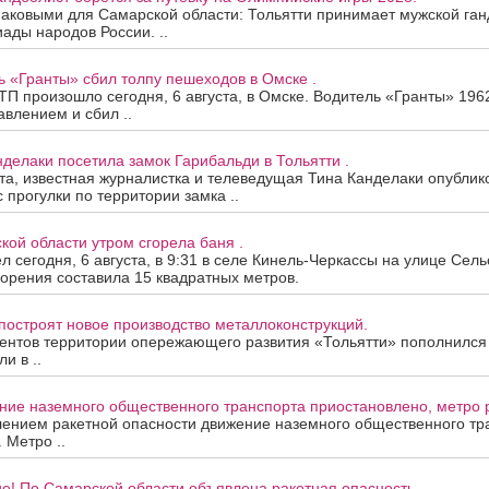
наковыми для Самарской области: Тольятти принимает мужской ган
ады народов России. ..
ь «Гранты» сбил толпу пешеходов в Омске .
П произошло сегодня, 6 августа, в Омске. Водитель «Гранты» 196
авлением и сбил ..
нделаки посетила замок Гарибальди в Тольятти .
ста, известная журналистка и телеведущая Тина Канделаки опублик
 прогулки по территории замка ..
кой области утром сгорела баня .
 сегодня, 6 августа, в 9:31 в селе Кинель-Черкассы на улице Сель
орения составила 15 квадратных метров.
построят новое производство металлоконструкций.
ентов территории опережающего развития «Тольятти» пополнился
и в ..
ие наземного общественного транспорта приостановлено, метро р
лением ракетной опасности движение наземного общественного тр
 Метро ..
е! По Самарской области объявлена ракетная опасность.