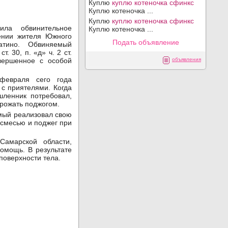
Куплю
куплю котеночка сфинкс
Куплю котеночка ...
Куплю
куплю котеночка сфинкс
ила обвинительное
Куплю котеночка ...
ении жителя Южного
Подать объявление
атино. Обвиняемый
. 30, п. «д» ч. 2 ст.
вершенное с особой
объявления
февраля сего года
 с приятелями. Когда
шленник потребовал,
грожать поджогом.
мый реализовал свою
 смесью и поджег при
Самарской области,
помощь. В результате
поверхности тела.