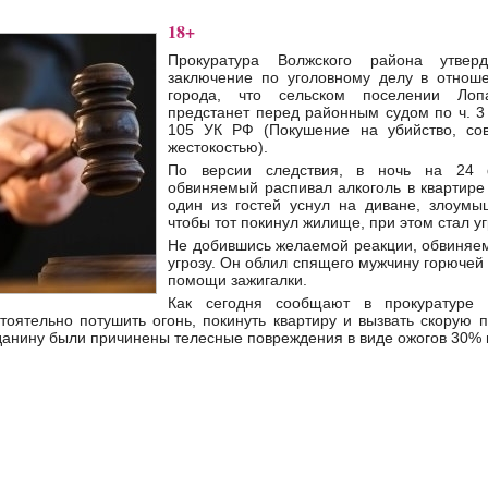
18+
Прокуратура Волжского района утверд
заключение по уголовному делу в отнош
города, что сельском поселении Лоп
предстанет перед районным судом по ч. 3 ст
105 УК РФ (Покушение на убийство, со
жестокостью).
По версии следствия, в ночь на 24 
обвиняемый распивал алкоголь в квартире
один из гостей уснул на диване, злоумы
чтобы тот покинул жилище, при этом стал у
Не добившись желаемой реакции, обвиняе
угрозу. Он облил спящего мужчину горючей
помощи зажигалки.
Как сегодня сообщают в прокуратуре 
оятельно потушить огонь, покинуть квартиру и вызвать скорую 
данину были причинены телесные повреждения в виде ожогов 30% 