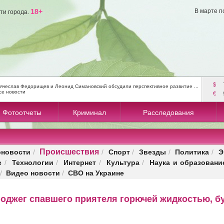
18+
В марте п
ти города.
$
ячеслав Федорищев и Леонид Симановский обсудили перспективное развитие ...
се новости
€
Фотоотчеты
Криминал
Расследования
Происшествия
оновости
Спорт
Звезды
Политика
Э
/
/
/
/
/
е
Технологии
Интернет
Культура
Наука и образовани
/
/
/
/
Видео новости
СВО на Украине
/
/
оджег спавшего приятеля горючей жидкостью, бу