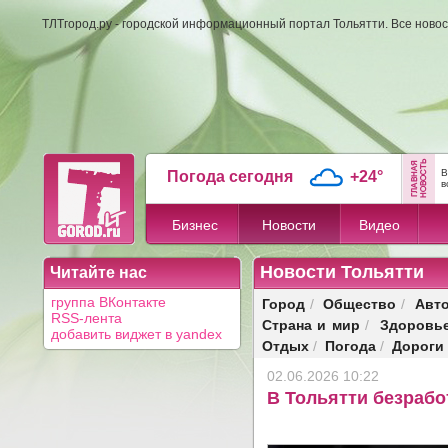
ТЛТгород.ру - городской информационный портал Тольятти. Все новос
В
Погода сегодня
+24°
в
Бизнес
Новости
Видео
Новости Тольятти
Читайте нас
Город
Общество
Авт
группа ВКонтакте
/
/
RSS-лента
Страна и мир
Здоровь
/
добавить виджет в yandex
Отдых
Погода
Дороги
/
/
02.06.2026 10:22
В Тольятти безрабо