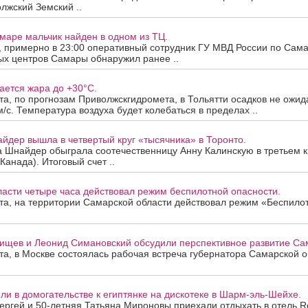
лжский Земский ..
маре мальчик найден в одном из ТЦ.
а, примерно в 23:00 оперативный сотрудник ГУ МВД России по Сама
ых центров Самары обнаружил ранее ..
ается жара до +30°C.
ста, по прогнозам Приволжскгидромета, в Тольятти осадков не ожид
м/с. Температура воздуха будет колебаться в пределах ..
йдер вышла в четвертый круг «тысячника» в Торонто.
а Шнайдер обыграла соотечественницу Анну Калинскую в третьем к
Канада). Итоговый счет ..
асти четыре часа действовал режим беспилотной опасности.
ста, на территории Самарской области действовал режим «Беспило
ищев и Леонид Симановский обсудили перспективное развитие Сам
ста, в Москве состоялась рабочая встреча губернатора Самарской 
и в домогательстве к египтянке на дискотеке в Шарм-эль-Шейхе.
ергей и 50-летняя Татьяна Мироновы приехали отдыхать в отель R