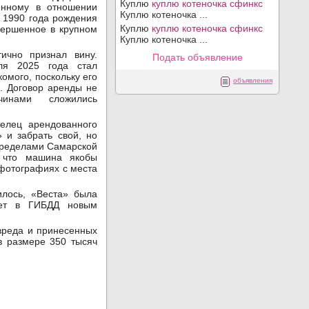
Куплю
куплю котеночка сфинкс
енному в отношении
Куплю котеночка ...
 1990 года рождения
Куплю
куплю котеночка сфинкс
овершенное в крупном
Куплю котеночка ...
ично признал вину.
Подать объявление
ля 2025 года стал
омого, поскольку его
объявления
. Договор аренды не
чинами сложились
елец арендованного
 и забрать свой, но
 пределами Самарской
, что машина якобы
 фотографиях с места
илось, «Веста» была
чет в ГИБДД новым
вреда и принесенных
в размере 350 тысяч