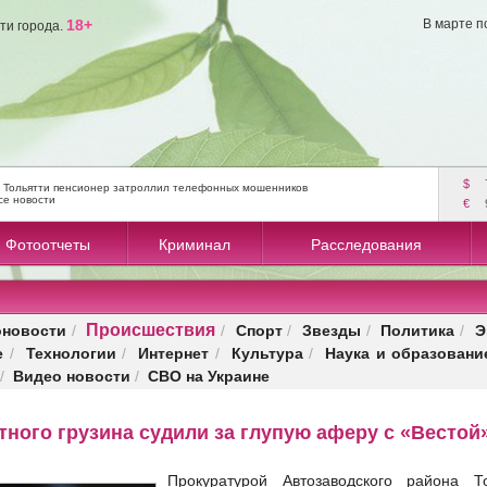
18+
В марте п
ти города.
$
 Тольятти пенсионер затроллил телефонных мошенников
се новости
€
Фотоотчеты
Криминал
Расследования
Происшествия
оновости
Спорт
Звезды
Политика
Э
/
/
/
/
/
е
Технологии
Интернет
Культура
Наука и образовани
/
/
/
/
Видео новости
СВО на Украине
/
/
тного грузина судили за глупую аферу с «Вестой
Прокуратурой Автозаводского района Т