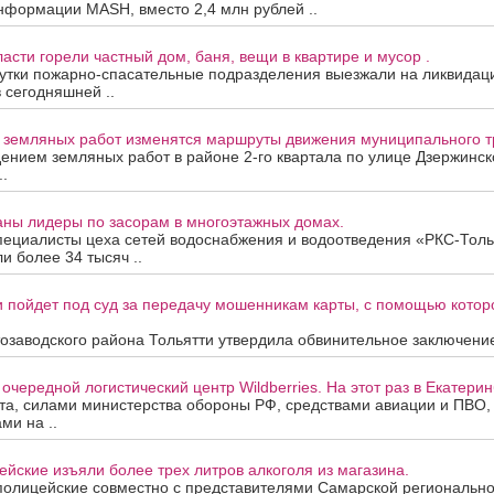
нформации MASH, вместо 2,4 млн рублей ..
асти горели частный дом, баня, вещи в квартире и мусор .
утки пожарно-спасательные подразделения выезжали на ликвидац
в сегодняшней ..
а земляных работ изменятся маршруты движения муниципального т
дением земляных работ в районе 2-го квартала по улице Дзержинск
.
аны лидеры по засорам в многоэтажных домах.
пециалисты цеха сетей водоснабжения и водоотведения «РКС-Толь
и более 34 тысяч ..
 пойдет под суд за передачу мошенникам карты, с помощью котор
озаводского района Тольятти утвердила обвинительное заключение
очередной логистический центр Wildberries. На этот раз в Екатерин
ста, силами министерства обороны РФ, средствами авиации и ПВО
ми на ..
йские изъяли более трех литров алкоголя из магазина.
полицейские совместно с представителями Самарской региональн