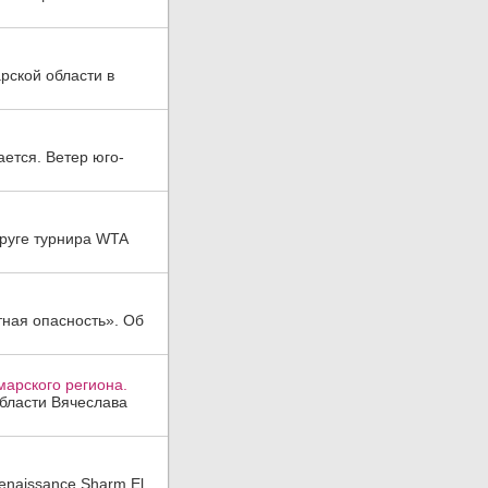
рской области в
ается. Ветер юго-
руге турнира WTA
тная опасность». Об
арского региона.
области Вячеслава
enaissance Sharm El