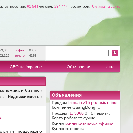
ортал посетило
61 544
человек,
234 444
просмотров.
Реклама на сайте
79,99
нефть
89,66
92,172
золото
4165
СВО на Украине
Объявления
еще
кономика и бизнес
/
Объявления
е
Недвижимость
/
/
Продам
bitmain z15 pro asic miner
Компания GuangDong ...
Продам
rtx 3060
0 Гб памяти.
»
Карта работает лучше, ...
Куплю
куплю котеночка сфинкс
Куплю котеночка ...
ольятти поддержано