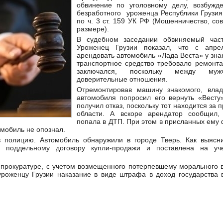
обвинение по уголовному делу, возбужд
безработного уроженца Республики Грузия
по ч. 3 ст. 159 УК РФ (Мошенничество, с
размере).
В судебном заседании обвиняемый част
Уроженец Грузии показал, что с апре
арендовать автомобиль «Лада Веста» у знак
транспортное средство требовало ремонта
заключался, поскольку между муж
доверительные отношения.
Отремонтировав машину знакомого, влад
автомобиля попросил его вернуть «Весту»
получил отказ, поскольку тот находится за
области. А вскоре арендатор сообщил
попала в ДТП. При этом в присланных ему
омобиль не опознал.
 полицию. Автомобиль обнаружили в городе Тверь. Как выясн
 поддельному договору купли-продажи и поставлена на у
 прокуратуре, с учетом возмещенного потерпевшему морального 
уроженцу Грузии наказание в виде штрафа в доход государства 