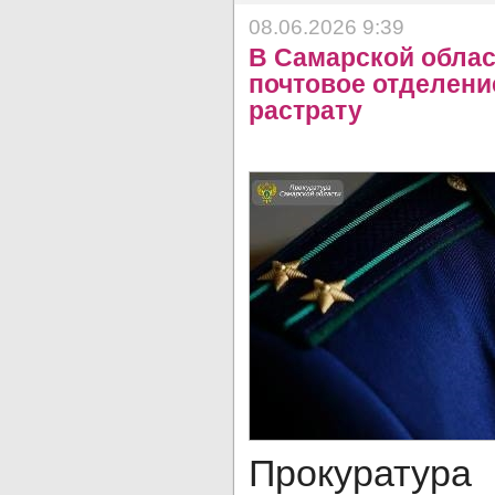
08.06.2026 9:39
В Самарской облас
почтовое отделени
растрату
Прокуратур