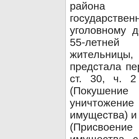
района 
государствен
уголовному 
55-летн
жительни
предстала пе
ст. 30, ч. 
(Покушение
уничтож
имущества) и 
(Присвоен