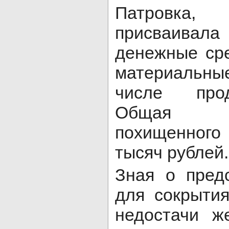
Патровка, 
присваивал
денежные сре
материальные
числе прод
Обща
похищенног
тысяч рублей.
Зная о пред
для сокрыти
недостачи ж