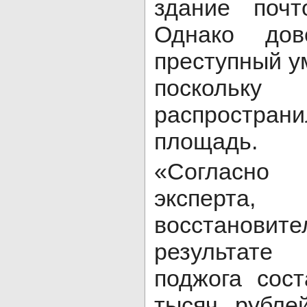
здание почт
Однако дов
преступный у
посколь
распростран
площадь.
«Согласн
эксперта
восстанови
результате
поджога сос
тысяч рубле