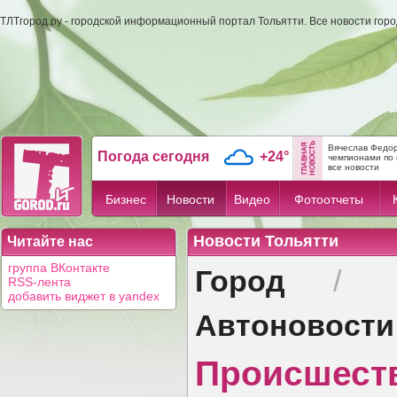
ТЛТгород.ру - городской информационный портал Тольятти. Все новости гор
Вячеслав Федор
Погода сегодня
+24°
чемпионами по 
все новости
Бизнес
Новости
Видео
Фотоотчеты
Новости Тольятти
Читайте нас
Город
группа ВКонтакте
/
RSS-лента
добавить виджет в yandex
Автоновости
Происшест