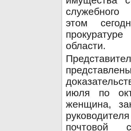
имущества с
служебного
этом сегод
прокурату
области.
Представит
предста
доказательс
июля по ок
женщина, за
руководит
почтовой 