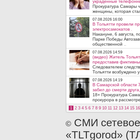
украденные телефонн
Прокуратура Самары ч
женщины, которая ста
07.08.2026 16:00
В Тольятти провели п
электросамокатов .
Накануне, 6 августа, 
Парке Победы Автозав
общественной ..
07.08.2026 14:59
(видео) Житель Тольят
предоставив фиктивны
Следователем следств
Тольятти возбуждено у
07.08.2026 14:19
В Самарской области 7
забил до смерти друга,
18+ Прокуратура Сама
прокурора в рассмотр
1
2
3
4
5
6
7
8
9
10
11
12
13
14
15
16
СМИ сетевое
©
«TLTgorod» (Т