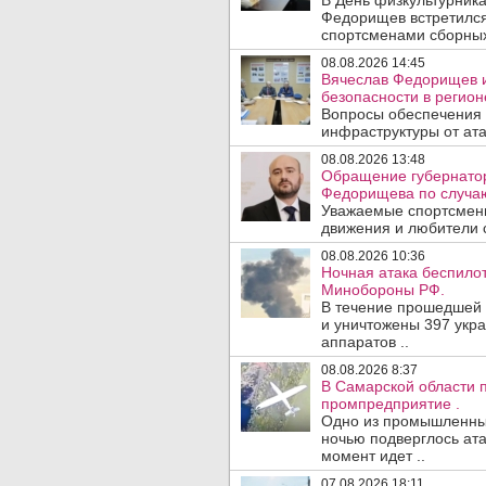
В День физкультурника
Федорищев встретился
спортсменами сборных
08.08.2026 14:45
Вячеслав Федорищев и
безопасности в регион
Вопросы обеспечения 
инфраструктуры от ата
08.08.2026 13:48
Обращение губернатор
Федорищева по случаю
Уважаемые спортсмены
движения и любители с
08.08.2026 10:36
Ночная атака беспило
Минобороны РФ.
В течение прошедшей
и уничтожены 397 укр
аппаратов ..
08.08.2026 8:37
В Самарской области 
промпредприятие .
Одно из промышленных
ночью подверглось ата
момент идет ..
07.08.2026 18:11