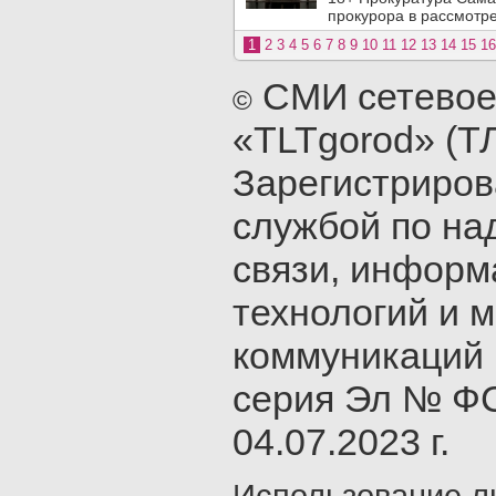
прокурора в рассмотр
1
2
3
4
5
6
7
8
9
10
11
12
13
14
15
16
СМИ сетевое
©
«TLTgorod» (Т
Зарегистриро
службой по на
связи, инфор
технологий и 
коммуникаций 
серия Эл № ФС
04.07.2023 г.
Использование л