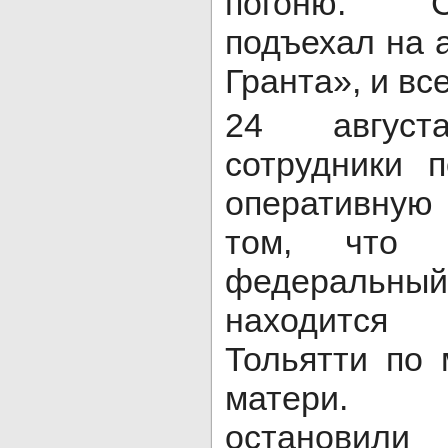
погоню. С
подъехал на 
Гранта», и вс
24 авгус
сотрудники 
оперативну
том, что 
федеральн
находится 
Тольятти по 
матери. 
остановили 