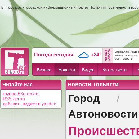
ТЛТгород.ру - городской информационный портал Тольятти. Все новости гор
Вячеслав Федор
Погода сегодня
+24°
чемпионами по 
все новости
Бизнес
Новости
Видео
Фотоотчеты
Новости Тольятти
Читайте нас
Город
группа ВКонтакте
/
RSS-лента
добавить виджет в yandex
Автоновости
Происшест