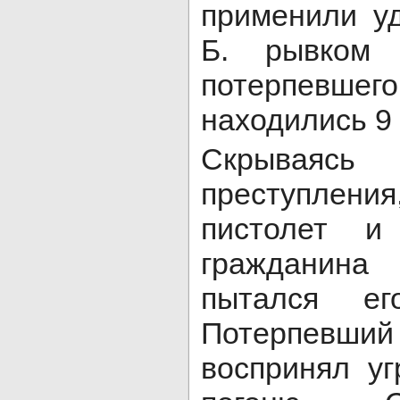
применили у
Б. рывком 
потерпевше
находились 9 
Скрывая
преступлен
пистолет и
гражданин
пытался ег
Потерпев
воспринял уг