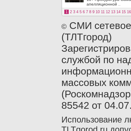
апелляционной ..
1
2
3
4
5
6
7
8
9
10
11
12
13
14
15
16
СМИ сетевое
©
(ТЛТгород)
Зарегистриро
службой по на
информационн
массовых ком
(Роскомнадзор
85542 от 04.07.
Использование л
TLTgorod.ru допу