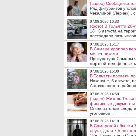
(видео) Сообщники тол
Ряд фигурантов уголо
Чекалиной (Лерчек) , с
07.08.2026 16:33
(фото) В Тольятти 20-
18+ 6 августа на терр
пострадали пять челове
07.08.2026 16:17
В Самаре дроппер вер
мошенниками.
Прокуратура Самары ч
жертвой телефонных м
07.08.2026 16:00
В Тольятти провели п
Накануне, 6 августа, 
Автозаводского район
07.08.2026 14:59
(видео) Житель Тольят
фиктивные документы 
Следователем следств
уголовное ..
07.08.2026 14:19
В Самарской области 7
друга, дали 7,5 лет ко
18+ Прокуратура Сама