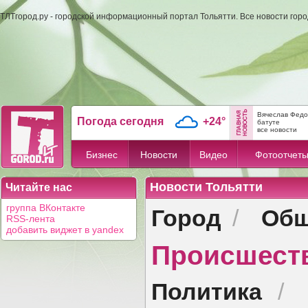
ТЛТгород.ру - городской информационный портал Тольятти. Все новости гор
Вячеслав Федо
Погода сегодня
+24°
батуте
все новости
Бизнес
Новости
Видео
Фотоотчет
Новости Тольятти
Читайте нас
Город
Общ
группа ВКонтакте
/
RSS-лента
добавить виджет в yandex
Происшест
Политика
/