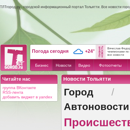
ТЛТгород.ру - городской информационный портал Тольятти. Все новости гор
Вячеслав Федор
Погода сегодня
+24°
чемпионами по 
все новости
Бизнес
Новости
Видео
Фотоотчеты
Новости Тольятти
Читайте нас
Город
группа ВКонтакте
RSS-лента
добавить виджет в yandex
Автоновости
Происшест