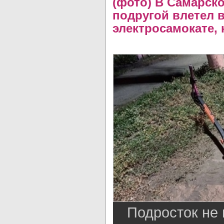
(фото) В Самарско
подругой влетел 
электросамокате, 
Подросток не 