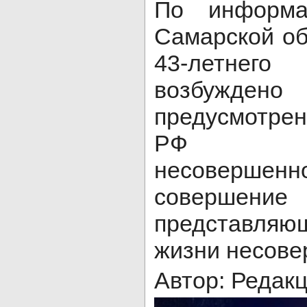
По информ
Самарской об
43-летнег
возбуждено
предусмотренн
РФ (В
несоверш
совершен
представляю
жизни несове
Автор: Редак