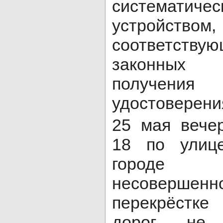
системати
устройств
соответству
законных 
получения
удостоверения
25 мая вече
18 по улиц
город
несоверш
перекрёстк
дорог не 