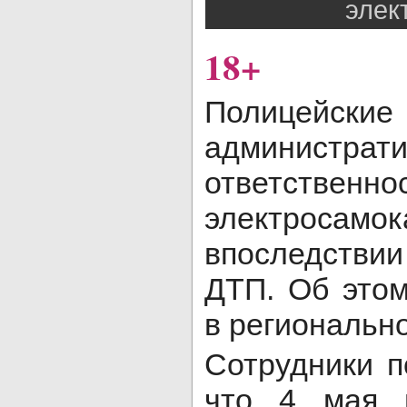
элек
18+
Полицейск
администрат
ответственно
электросамо
впоследстви
ДТП. Об это
в регионально
Сотрудники п
что 4 мая 