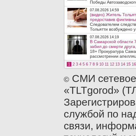
Победы Автозаводског
07.08.2026 14:59
(видео) Житель Тольят
предоставив фиктивны
Следователем следств
Тольятти возбуждено у
07.08.2026 14:19
В Самарской области 7
забил до смерти друга,
18+ Прокуратура Сама
рассмотрении апелляц
1
2
3
4
5
6
7
8
9
10
11
12
13
14
15
16
СМИ сетевое
©
«TLTgorod» (Т
Зарегистриро
службой по на
связи, инфор