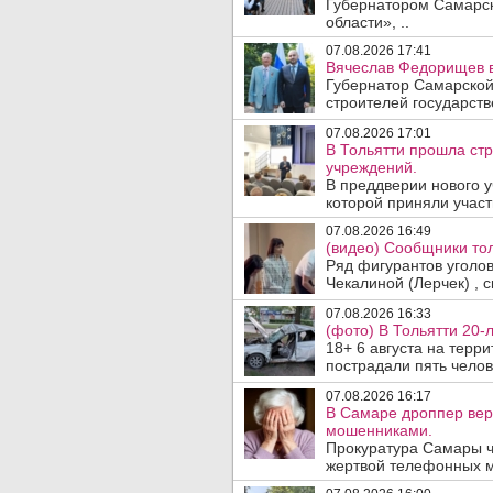
Губернатором Самарск
области», ..
07.08.2026 17:41
Вячеслав Федорищев в
Губернатор Самарской
строителей государст
07.08.2026 17:01
В Тольятти прошла ст
учреждений.
В преддверии нового у
которой приняли участ
07.08.2026 16:49
(видео) Сообщники тол
Ряд фигурантов уголо
Чекалиной (Лерчек) , с
07.08.2026 16:33
(фото) В Тольятти 20-
18+ 6 августа на терр
пострадали пять челове
07.08.2026 16:17
В Самаре дроппер вер
мошенниками.
Прокуратура Самары ч
жертвой телефонных м