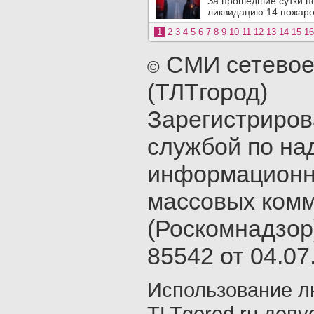
За прошедшие сутки п
ликвидацию 14 пожаров
1
2
3
4
5
6
7
8
9
10
11
12
13
14
15
16
СМИ сетевое
©
(ТЛТгород)
Зарегистриро
службой по на
информационн
массовых ком
(Роскомнадзор
85542 от 04.07.
Использование л
TLTgorod.ru допу