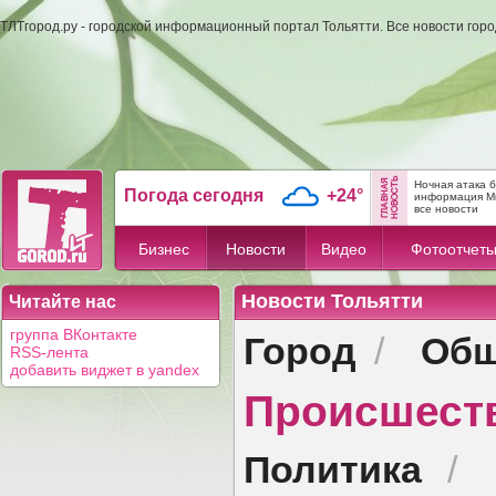
ТЛТгород.ру - городской информационный портал Тольятти. Все новости гор
Ночная атака 
Погода сегодня
+24°
информация М
все новости
Бизнес
Новости
Видео
Фотоотчет
Новости Тольятти
Читайте нас
Город
Общ
группа ВКонтакте
/
RSS-лента
добавить виджет в yandex
Происшест
Политика
/