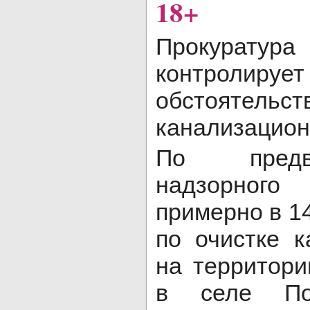
18+
Прокуратур
контроли
обстоятель
канализацион
По предв
надзорног
примерно в 1
по очистке к
на территори
в селе По