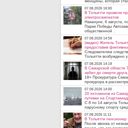
женщины, которая ста
07.08.2026 16:00
В Тольятти провели п
электросамокатов .
Накануне, 6 августа, 
Парке Победы Автозав
общественной ..
07.08.2026 14:59
(видео) Житель Тольят
предоставив фиктивны
Следователем следств
Тольятти возбуждено у
07.08.2026 14:19
В Самарской области 7
забил до смерти друга,
18+ Прокуратура Сама
прокурора в рассмотр
07.08.2026 14:00
20 яхтсменов из Сама
путевки на Спартакиад
С 8 по 14 августа Тол
парусному спорту сред
07.08.2026 11:11
В Тольятти пенсионер
После звонка от незна