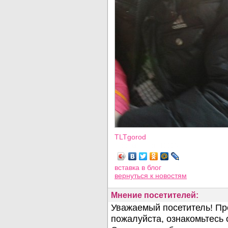
TLTgorod
Просмотров: 11119
вставка в блог
вернуться
к новостям
Мнение посетителей: