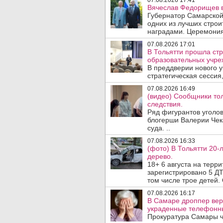
07.08.2026 17:41
Вячеслав Федорищев в
Губернатор Самарской
одних из лучших стро
наградами. Церемония
07.08.2026 17:01
В Тольятти прошла стр
образовательных учре
В преддверии нового у
стратегическая сессия,
07.08.2026 16:49
(видео) Сообщники тол
следствия.
Ряд фигурантов уголов
блогерши Валерии Чека
суда. ..
07.08.2026 16:33
(фото) В Тольятти 20-
дерево.
18+ 6 августа на терр
зарегистрировано 5 ДТ
том числе трое детей. 
07.08.2026 16:17
В Самаре дроппер вер
украденные телефонн
Прокуратура Самары ч