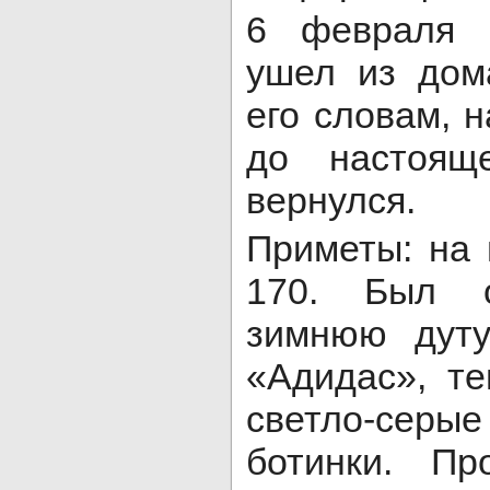
6 февраля 
ушел из дома
его словам, н
до настоящ
вернулся.
Приметы: на 
170. Был 
зимнюю дут
«Адидас», те
светло-серы
ботинки. Пр