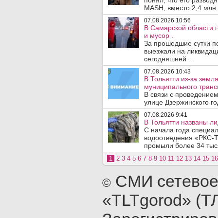
понял, что его развод
MASH, вместо 2,4 млн 
07.08.2026 10:56
В Самарской области г
и мусор .
За прошедшие сутки п
выезжали на ликвидаци
сегодняшней ..
07.08.2026 10:43
В Тольятти из-за зем
муниципального транс
В связи с проведением
улице Дзержинского го
07.08.2026 9:41
В Тольятти названы л
С начала года специа
водоотведения «РКС-Т
промыли более 34 тыся
1
2
3
4
5
6
7
8
9
10
11
12
13
14
15
16
СМИ сетевое
©
«TLTgorod» (Т