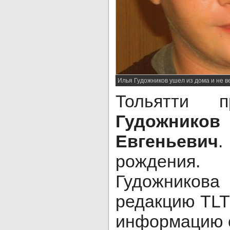
Илья Гудожников ушел из дома и не в
Тольятти п
Гудожн
Евгеньевич
рождени
Гудожнико
редакцию TL
информацию 