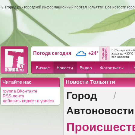
ТЛТгород.ру - городской информационный портал Тольятти. Все новости гор
В Самарской об
Погода сегодня
+24°
жара до +35°C
все новости
Бизнес
Новости
Видео
Фотоотчеты
Новости Тольятти
Читайте нас
Город
группа ВКонтакте
/
RSS-лента
добавить виджет в yandex
Автоновости
Происшест