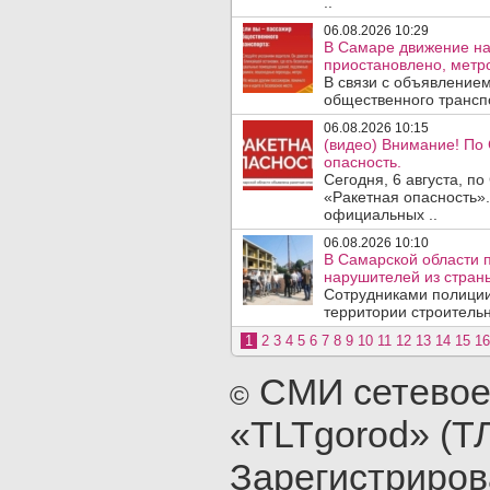
..
06.08.2026 10:29
В Самаре движение на
приостановлено, метро
В связи с объявление
общественного трансп
06.08.2026 10:15
(видео) Внимание! По
опасность.
Сегодня, 6 августа, п
«Ракетная опасность».
официальных ..
06.08.2026 10:10
В Самарской области 
нарушителей из стран
Сотрудниками полиции
территории строительн
1
2
3
4
5
6
7
8
9
10
11
12
13
14
15
16
СМИ сетевое
©
«TLTgorod» (Т
Зарегистриро