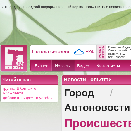
ТЛТгород.ру - городской информационный портал Тольятти. Все новости гор
Вячеслав Федо
Симановский об
Погода сегодня
+24°
развитие ...
все новости
Бизнес
Новости
Видео
Фотоотчеты
Новости Тольятти
Читайте нас
Город
группа ВКонтакте
/
RSS-лента
добавить виджет в yandex
Автоновости
Происшест