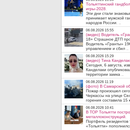
Тольяттинский гандбол
игры-2028.
Эти дни стали знаковы
принимает мужской га
народов России. ..
06.08.2026 15:55
(видео) Водитель «Гра
18+ Страшное ДТП прои
Водитель «Гранты» 19
управлением и сбил ..
06.08.2026 15:29
(видео) Тина Канделак
Сегодня, 6 августа, и
Канделаки опубликовал
территории замка ..
06.08.2026 11:19
(фото) В Самарской об
Пожар произошел сегодн
Черкассы на улице Се
горения составила 15 
06.08.2026 10:41
В ТОР Тольятти постро
металлоконструкций.
Портфель резидентов 
«Тольятти» пополнилс