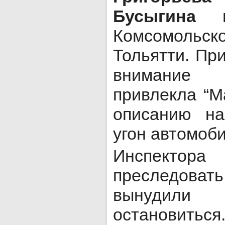
Бусыгина
не
Комсомол
Тольятти. Пр
внимание
привлекла “М
описанию н
угон автомоби
Инспек
преследова
вынудил
остановить