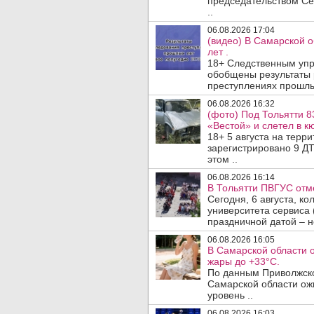
председательством Се
..
06.08.2026 17:04
(видео) В Самарской 
лет .
18+ Следственным упр
обобщены результаты 
преступлениях прошлых
06.08.2026 16:32
(фото) Под Тольятти 8
«Вестой» и слетел в кю
18+ 5 августа на терр
зарегистрировано 9 ДТ
этом ..
06.08.2026 16:14
В Тольятти ПВГУС отм
Сегодня, 6 августа, к
университета сервиса 
праздничной датой – н
06.08.2026 16:05
В Самарской области 
жары до +33°C.
По данным Приволжско
Самарской области ож
уровень ..
06.08.2026 16:03