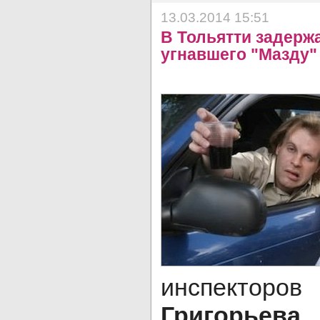
13.03.2014 15:51
В Тольятти задерж
угнавшего "Мазду"
инспек
Григорьева