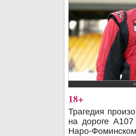
М
18+
Трагедия произо
на дороге А107
Наро-Фоми