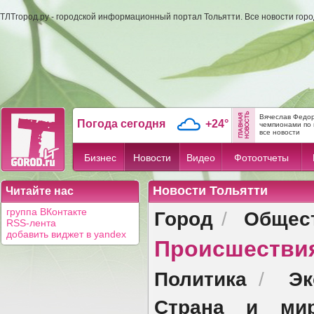
ТЛТгород.ру - городской информационный портал Тольятти. Все новости гор
Вячеслав Федор
Погода сегодня
+24°
чемпионами по 
все новости
Бизнес
Новости
Видео
Фотоотчеты
Новости Тольятти
Читайте нас
Город
Общес
группа ВКонтакте
/
RSS-лента
добавить виджет в yandex
Происшестви
Политика
Эк
/
Страна и ми