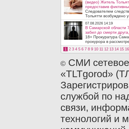
(видео) Житель Тольят
предоставив фиктивны
Следователем следств
Тольятти возбуждено у
07.08.2026 14:19
В Самарской области 7
забил до смерти друга,
18+ Прокуратура Сама
прокурора в рассмотр
1
2
3
4
5
6
7
8
9
10
11
12
13
14
15
16
СМИ сетевое
©
«TLTgorod» (Т
Зарегистриро
службой по на
связи, инфор
технологий и 