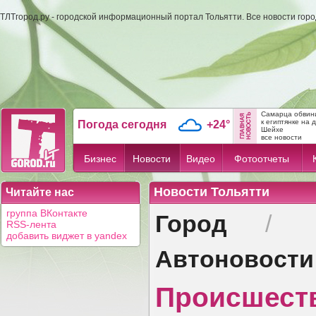
ТЛТгород.ру - городской информационный портал Тольятти. Все новости гор
Самарца обвини
к египтянке на 
Погода сегодня
+24°
Шейхе
все новости
Бизнес
Новости
Видео
Фотоотчеты
Новости Тольятти
Читайте нас
Город
группа ВКонтакте
/
RSS-лента
добавить виджет в yandex
Автоновости
Происшест