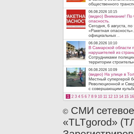
общественного трансп
06.08.2026 10:15
(видео) Внимание! По
опасность.
Сегодня, 6 августа, п
«Ракетная опасность».
официальных ..
06.08.2026 10:10
В Самарской области 
нарушителей из стран
Сотрудниками полиции
территории строительн
06.08.2026 10:09
(видео) На улице в То
Местный супергерой бе
Революционной и Свер
с совершающим кульби
1
2
3
4
5
6
7
8
9
10
11
12
13
14
15
16
СМИ сетевое
©
«TLTgorod» (Т
Зарегистриро