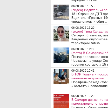
народов России. ..
06.08.2026 15:55
(видео) Водитель «Гра
18+ Страшное ДТП прои
Водитель «Гранты» 19
управлением и сбил ..
06.08.2026 15:29
(видео) Тина Канделак
Сегодня, 6 августа, и
Канделаки опубликовал
территории замка ..
06.08.2026 11:19
(фото) В Самарской об
Пожар произошел сегодн
Черкассы на улице Се
горения составила 15 
06.08.2026 10:41
В ТОР Тольятти постро
металлоконструкций.
Портфель резидентов 
«Тольятти» пополнилс
..
06.08.2026 10:29
В Самаре движение на
приостановлено, метро
В связи с объявление