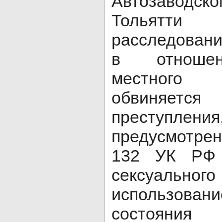
Автозавод
Тольятт
расследовани
в отношен
местного
обвиняется
преступления
предусмотренн
132 УК РФ 
сексуально
использован
состояния 