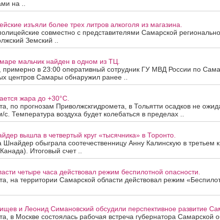
ми на ..
йские изъяли более трех литров алкоголя из магазина.
полицейские совместно с представителями Самарской региональн
лжский Земский ..
маре мальчик найден в одном из ТЦ.
а, примерно в 23:00 оперативный сотрудник ГУ МВД России по Сама
ых центров Самары обнаружил ранее ..
ается жара до +30°C.
ста, по прогнозам Приволжскгидромета, в Тольятти осадков не ожид
м/с. Температура воздуха будет колебаться в пределах ..
йдер вышла в четвертый круг «тысячника» в Торонто.
а Шнайдер обыграла соотечественницу Анну Калинскую в третьем к
Канада). Итоговый счет ..
асти четыре часа действовал режим беспилотной опасности.
ста, на территории Самарской области действовал режим «Беспило
ищев и Леонид Симановский обсудили перспективное развитие Сам
ста, в Москве состоялась рабочая встреча губернатора Самарской 