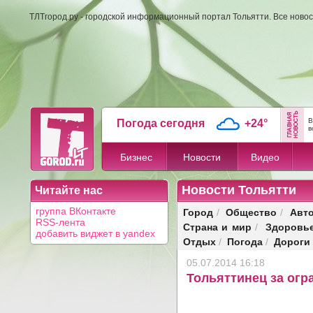
ТЛТгород.ру - городской информационный портал Тольятти. Все новос
В
Погода сегодня
+24°
в
Бизнес
Новости
Видео
Новости Тольятти
Читайте нас
Город
Общество
Авт
группа ВКонтакте
/
/
RSS-лента
Страна и мир
Здоровь
/
добавить виджет в yandex
Отдых
Погода
Дороги
/
/
05.07.2014 16:18
Тольяттинец за огр