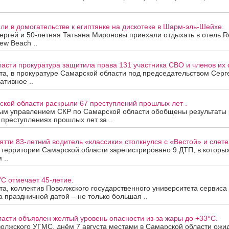
и в домогательстве к египтянке на дискотеке в Шарм-эль-Шейхе.
ергей и 50-летняя Татьяна Мироновы приехали отдыхать в отель R
ew Beach ..
асти прокуратура защитила права 131 участника СВО и членов их 
ста, в прокуратуре Самарской области под председательством Сер
ативное ..
ской области раскрыли 67 преступлений прошлых лет .
ым управлением СКР по Самарской области обобщены результаты
 преступлениях прошлых лет за ..
ятти 83-летний водитель «классики» столкнулся с «Вестой» и слетел
а территории Самарской области зарегистрировано 9 ДТП, в которы
 ..
С отмечает 45-летие.
ста, коллектив Поволжского государственного университета сервис
За праздничной датой – не только большая ..
асти объявлен желтый уровень опасности из-за жары до +33°C.
олжского УГМС, днём 7 августа местами в Самарской области ожи