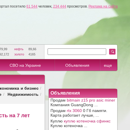
ортал посетило
61 544
человек,
234 444
просмотров.
Реклама на сайте
79,99
нефть
89,66
92,172
золото
4165
СВО на Украине
Объявления
еще
кономика и бизнес
/
Объявления
е
Недвижимость
/
/
Продам
bitmain z15 pro asic miner
Компания GuangDong ...
Продам
rtx 3060
0 Гб памяти.
ть на 7 лет
Карта работает лучше, ...
Куплю
куплю котеночка сфинкс
Куплю котеночка ...