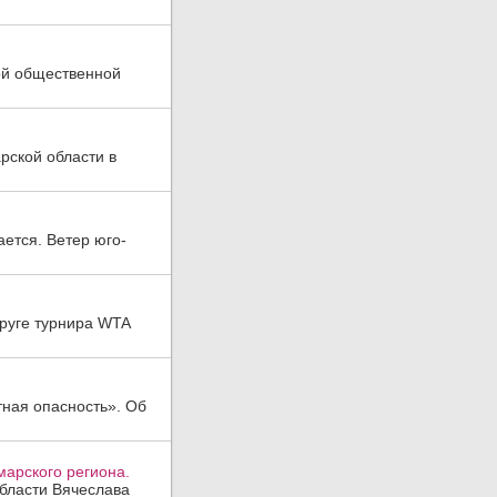
ой общественной
рской области в
ается. Ветер юго-
руге турнира WTA
тная опасность». Об
арского региона.
области Вячеслава