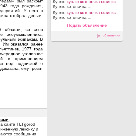
следам» был раскрыт
Куплю
куплю котеночка сфинкс
943 года рождения,
Куплю котеночка ...
дприятий. У него в
Куплю
куплю котеночка сфинкс
чина отобрал деньги.
Куплю котеночка ...
Подать объявление
 области, со слов
ие злоумышленника,
объявления
рульным экипажам. В
. Им оказался ранее
льяттинец 1977 года
очередное уголовное
ый с применением
ся под подпиской о
 доказана, ему грозит