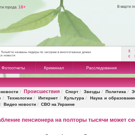
18+
В марте п
ти города.
$
 Тольятти названы лидеры по засорам в многоэтажных домах
се новости
€
Фотоотчеты
Криминал
Расследования
Происшествия
оновости
Спорт
Звезды
Политика
Э
/
/
/
/
/
е
Технологии
Интернет
Культура
Наука и образовани
/
/
/
/
Видео новости
СВО на Украине
/
/
абление пенсионера на полторы тысячи может сес