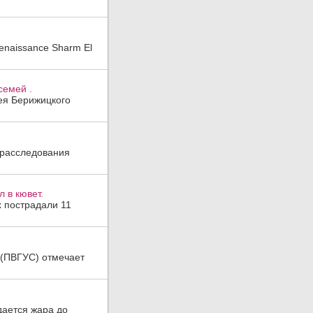
enaissance Sharm El
семей .
гея Берижицкого
 расследования
 в кювет.
х пострадали 11
а (ПВГУС) отмечает
дается жара до