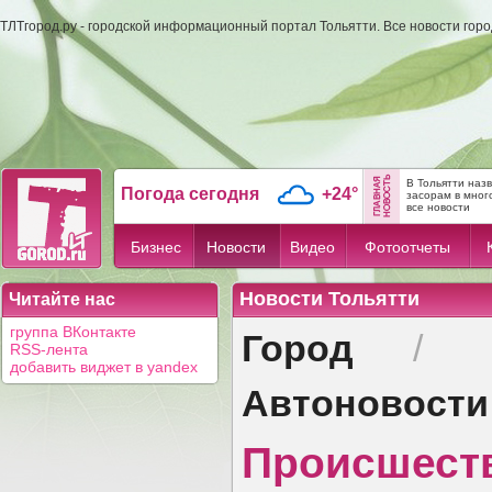
ТЛТгород.ру - городской информационный портал Тольятти. Все новости гор
В Тольятти наз
Погода сегодня
+24°
засорам в мног
все новости
Бизнес
Новости
Видео
Фотоотчеты
Новости Тольятти
Читайте нас
Город
группа ВКонтакте
/
RSS-лента
добавить виджет в yandex
Автоновости
Происшест