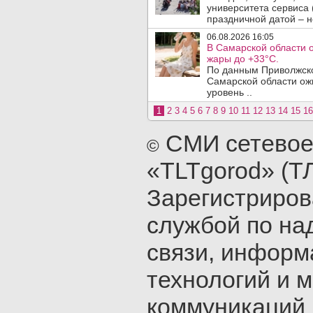
университета сервиса 
праздничной датой – н
06.08.2026 16:05
В Самарской области 
жары до +33°C.
По данным Приволжско
Самарской области ож
уровень ..
1
2
3
4
5
6
7
8
9
10
11
12
13
14
15
16
СМИ сетевое
©
«TLTgorod» (Т
Зарегистриро
службой по на
связи, инфор
технологий и 
коммуникаций 