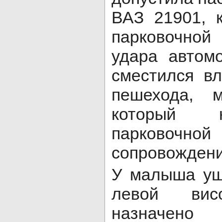
ВАЗ 21901, 
парковочно
удара автом
сместился в
пешехода, 
который 
парковочн
сопровожден
У малыша уш
левой висо
назначено