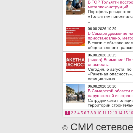
В ТОР Тольятти постро
металлоконструкций.
Портфель резидентов 
«Тольятти» пополнилс
..
06.08.2026 10:29
В Самаре движение на
приостановлено, метро
В связи с объявление
общественного трансп
06.08.2026 10:15
(видео) Внимание! По
опасность.
Сегодня, 6 августа, п
«Ракетная опасность».
официальных ..
06.08.2026 10:10
В Самарской области 
нарушителей из стран
Сотрудниками полиции
территории строительн
1
2
3
4
5
6
7
8
9
10
11
12
13
14
15
16
СМИ сетевое
©