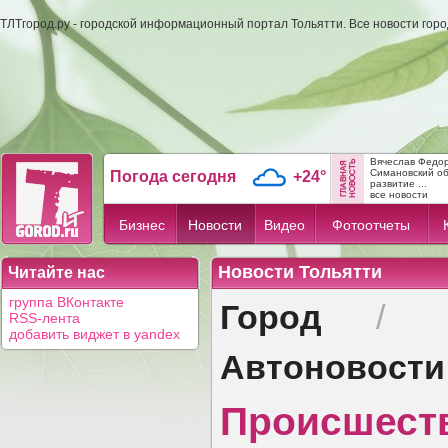
ТЛТгород.ру - городской информационный портал Тольятти. Все новости гор
Вячеслав Федо
Симановский об
Погода сегодня
+24°
развитие ...
все новости
Бизнес
Новости
Видео
Фотоотчеты
Новости Тольятти
Читайте нас
Город
группа ВКонтакте
/
RSS-лента
добавить виджет в yandex
Автоновости
Происшест