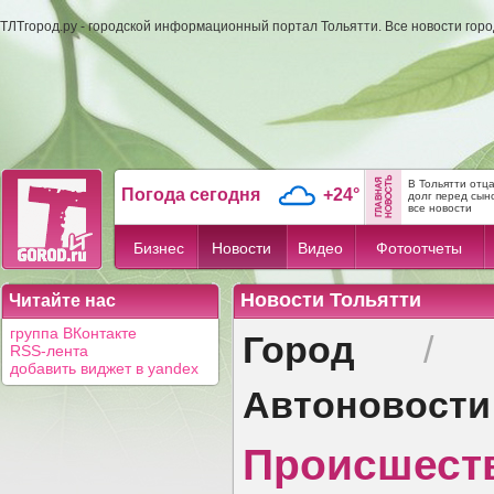
ТЛТгород.ру - городской информационный портал Тольятти. Все новости гор
В Тольятти отц
Погода сегодня
+24°
долг перед сын
все новости
Бизнес
Новости
Видео
Фотоотчеты
Новости Тольятти
Читайте нас
Город
группа ВКонтакте
RSS-лента
добавить виджет в yandex
Автоновости
Происшест