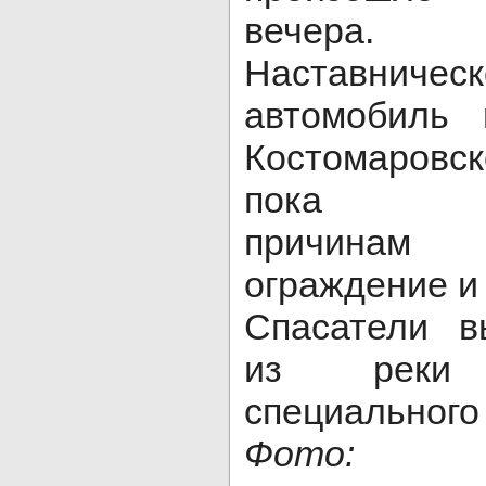
вечера.
Наставнич
автомобиль 
Костомаровс
пока неу
причина
ограждение и 
Спасатели в
из реки
специального
Фот