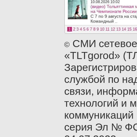
10.08.2026 10:02
(видео) Тольяттинкая
на Чемпионате России 
С 7 по 9 августа на с
Командный ..
1
2
3
4
5
6
7
8
9
10
11
12
13
14
15
16
СМИ сетевое
©
«TLTgorod» (Т
Зарегистриро
службой по на
связи, инфор
технологий и 
коммуникаций 
серия Эл № ФС