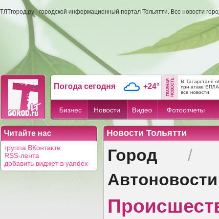
ТЛТгород.ру - городской информационный портал Тольятти. Все новости гор
В Татарстане о
Погода сегодня
+24°
при атаке БПЛА
все новости
Бизнес
Новости
Видео
Фотоотчеты
Новости Тольятти
Читайте нас
Город
группа ВКонтакте
RSS-лента
добавить виджет в yandex
Автоновости
Происшест