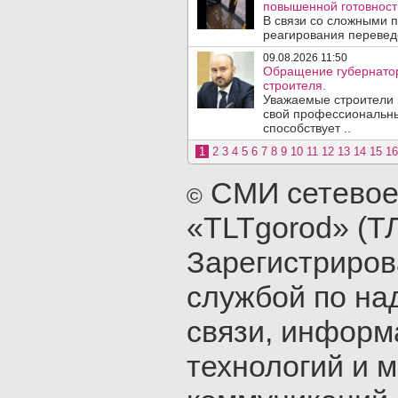
повышенной готовност
В связи со сложными 
реагирования перевед
09.08.2026 11:50
Обращение губернатор
строителя.
Уважаемые строители 
свой профессиональны
способствует ..
1
2
3
4
5
6
7
8
9
10
11
12
13
14
15
16
СМИ сетевое
©
«TLTgorod» (Т
Зарегистриро
службой по на
связи, инфор
технологий и 