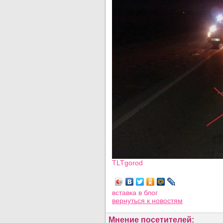
TLTgorod
Просмотров: 4369
вставка в блог
вернуться
к новостям
Мнение посетителей: