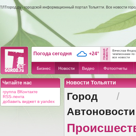
ТЛТгород.ру - городской информационный портал Тольятти. Все новости гор
Вячеслав Федор
Погода сегодня
+24°
чемпионами по 
все новости
Бизнес
Новости
Видео
Фотоотчеты
Новости Тольятти
Читайте нас
Город
группа ВКонтакте
RSS-лента
добавить виджет в yandex
Автоновости
Происшест