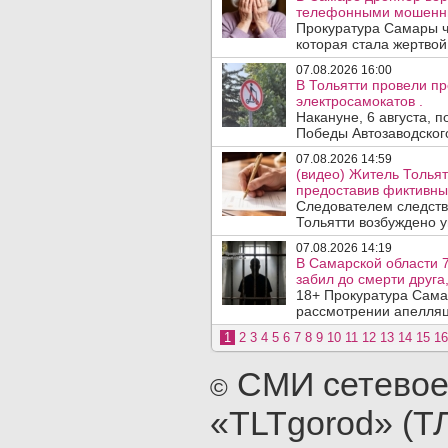
телефонными мошенн
Прокуратура Самары ч
которая стала жертво
07.08.2026 16:00
В Тольятти провели п
электросамокатов .
Накануне, 6 августа, 
Победы Автозаводског
07.08.2026 14:59
(видео) Житель Тольят
предоставив фиктивны
Следователем следств
Тольятти возбуждено у
07.08.2026 14:19
В Самарской области 7
забил до смерти друга,
18+ Прокуратура Сама
рассмотрении апелляц
1
2
3
4
5
6
7
8
9
10
11
12
13
14
15
16
СМИ сетевое
©
«TLTgorod» (Т