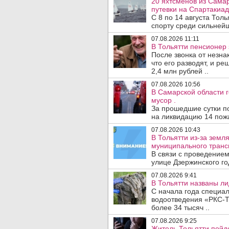
20 яхтсменов из Сама
путевки на Спартакиад
С 8 по 14 августа Тол
спорту среди сильнейш
07.08.2026 11:11
В Тольятти пенсионер
После звонка от незна
что его разводят, и р
2,4 млн рублей ..
07.08.2026 10:56
В Самарской области г
мусор .
За прошедшие сутки п
на ликвидацию 14 пожа
07.08.2026 10:43
В Тольятти из-за зем
муниципального транс
В связи с проведением
улице Дзержинского го
07.08.2026 9:41
В Тольятти названы л
С начала года специа
водоотведения «РКС-Т
более 34 тысяч ..
07.08.2026 9:25
Житель Тольятти пойде