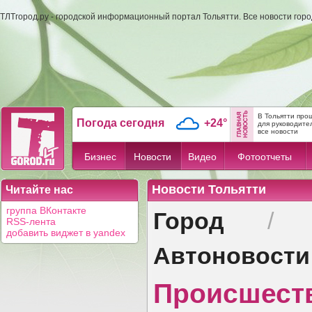
ТЛТгород.ру - городской информационный портал Тольятти. Все новости гор
В Тольятти про
Погода сегодня
+24°
для руководите
все новости
Бизнес
Новости
Видео
Фотоотчеты
Новости Тольятти
Читайте нас
Город
группа ВКонтакте
RSS-лента
добавить виджет в yandex
Автоновости
Происшест