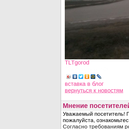
TLTgorod
Просмотров: 5265
вставка в блог
вернуться
к новостям
Мнение посетителе