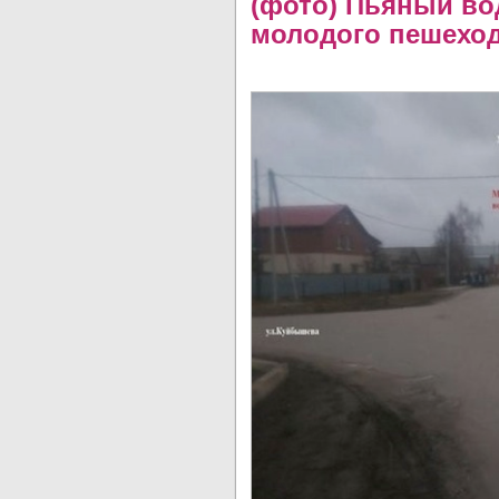
(фото) Пьяный во
молодого пешеход