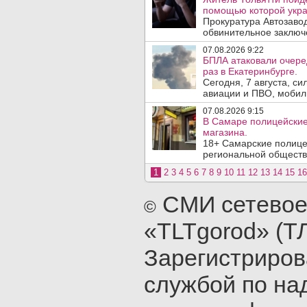
помощью которой укра
Прокуратура Автозавод
обвинительное заключе
07.08.2026 9:22
БПЛА атаковали очеред
раз в Екатеринбурге.
Сегодня, 7 августа, с
авиации и ПВО, мобил
07.08.2026 9:15
В Самаре полицейские 
магазина.
18+ Самарские полице
региональной обществ
1
2
3
4
5
6
7
8
9
10
11
12
13
14
15
16
СМИ сетевое
©
«TLTgorod» (Т
Зарегистриро
службой по на