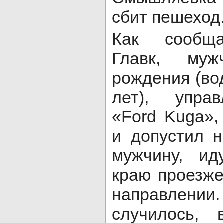
сбит пешеход
Как сообща
Главк, му
рождения (во
лет), упра
«Ford Kuga»,
и допустил н
мужчину, ид
краю проезже
направлени
случилось, 