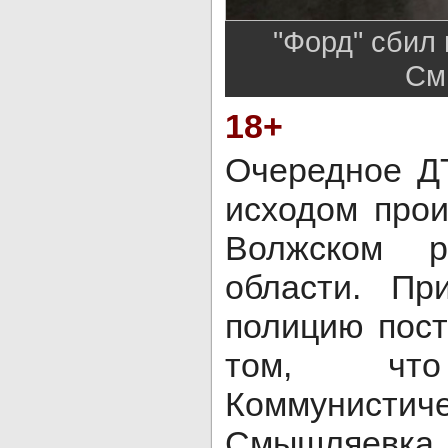
"Форд" сбил
См
18+
Очередное Д
исходом про
Волжском р
области. Пр
полицию пос
том, чт
Коммунисти
Смышляевка