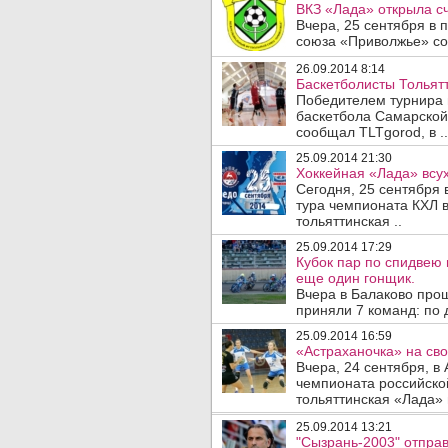
ВКЗ «Лада» открыла сч
Вчера, 25 сентября в
союза «Приволжье» сос
26.09.2014 8:14
Баскетболисты Тольят
Победителем турнира
баскетбола Самарской 
сообщал TLTgorod, в ..
25.09.2014 21:30
Хоккейная «Лада» всу
Сегодня, 25 сентября
тура чемпионата КХЛ 
тольяттинская ..
25.09.2014 17:29
Кубок пар по спидвею
еще один гонщик.
Вчера в Балаково прош
приняли 7 команд: по 
25.09.2014 16:59
«Астраханочка» на св
Вчера, 24 сентября, в
чемпионата российско
тольяттинская «Лада» г
25.09.2014 13:21
"Сызрань-2003" отправ