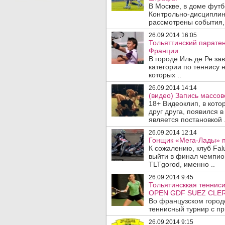
В Москве, в доме фут
Контрольно-дисциплин
рассмотрены события, 
26.09.2014 16:05
Тольяттинский паратен
Франции.
В городе Иль де Ре з
категории по теннису 
которых ..
26.09.2014 14:14
(видео) Запись массов
18+ Видеоклип, в кот
друг друга, появился в
является постановкой .
26.09.2014 12:14
Гонщик «Мега-Лады» по
К сожалению, клуб Fal
выйти в финал чемпион
TLTgorod, именно ..
26.09.2014 9:45
Тольятинсккая тенниси
OPEN GDF SUEZ CLER
Во французском город
теннисный турнир с пр
26.09.2014 9:15