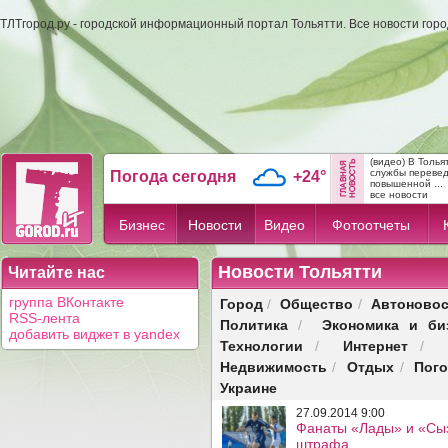
ТЛТгород.ру - городской информационный портал Тольятти. Все новости гор
(видео) В Толь
службы переве
Погода сегодня
+24°
повышенной ...
все новости
Бизнес
Новости
Видео
Фотоотчеты
Новости Тольятти
Читайте нас
Город
Общество
Автоновос
группа ВКонтакте
/
/
RSS-лента
Политика
Экономика и би
/
добавить виджет в yandex
Технологии
Интернет
/
/
Недвижимость
Отдых
Пог
/
/
Украине
27.09.2014 9:00
Фанаты «Лады» и «Сыз
штрафа.