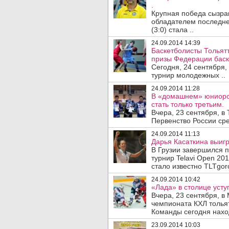
.
Крупная победа сызра
обладателем последне
(3:0) стала ..
24.09.2014 14:39
Баскетболисты Тольят
призы Федерации баск
Сегодня, 24 сентября
турнир молодежных ..
24.09.2014 11:28
В «домашнем» юниорс
стать только третьим.
Вчера, 23 сентября, в
Первенство России сре
24.09.2014 11:13
Дарья Касаткина выигр
В Грузии завершился 
турнир Telavi Open 20
стало известно TLTgoro
24.09.2014 10:42
«Лада» в столице уст
Вчера, 23 сентября, в
чемпионата КХЛ толья
Команды сегодня наход
23.09.2014 10:03