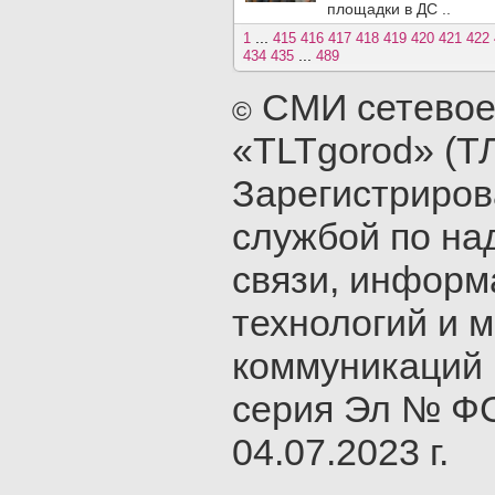
площадки в ДС ..
...
1
415
416
417
418
419
420
421
422
...
434
435
489
СМИ сетевое
©
«TLTgorod» (Т
Зарегистриро
службой по на
связи, инфор
технологий и 
коммуникаций 
серия Эл № ФС
04.07.2023 г.