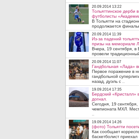
20.09.2014 13:22
Тольяттинское дерби в
футболисты «Академи
В Тольятти на стадион
продолжается финальн
20.09.2014 11:39
Из-за падений тольятт
призы на мемориале 
Вчера, 19 сентября, в
провели традиционный
20.09.2014 11:07
Гандбольная «Лада» в
Первое поражение в н
гандбольной суперлиги
назад, дуэль с ..
19.09.2014 17:35
Бердский «Кристалл» в
догнал.
Сегодня, 19 сентября,
чемпионата МХЛ. Мест
..
19.09.2014 14:26
(фото) Тольятти посет
Как сообщает корресп
баскетболист приехал