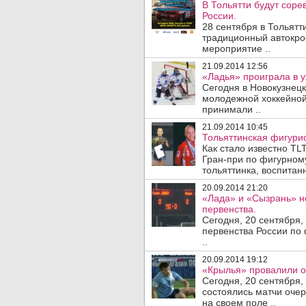
В Тольятти будут сор
России.
28 сентября в Тольятт
традиционный автокрос
мероприятие ..
21.09.2014 12:56
«Ладья» проиграла в у
Сегодня в Новокузнец
молодежной хоккейной
принимали ..
21.09.2014 10:45
Тольяттинская фигурис
Как стало известно T
Гран-при по фигурному
тольяттинка, воспитанн
20.09.2014 21:20
«Лада» и «Сызрань» не
первенства.
Сегодня, 20 сентября
первенства России по 
..
20.09.2014 19:12
«Крылья» провалили о
Сегодня, 20 сентября,
состоялись матчи оче
на своем поле ..