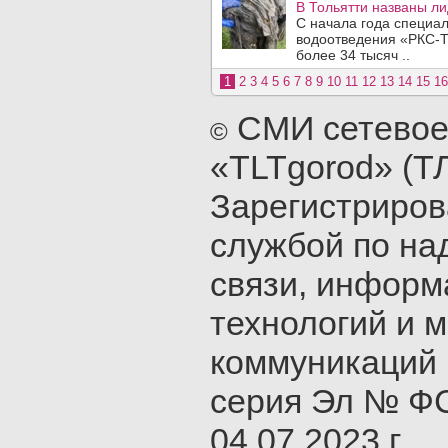
В Тольятти названы л
С начала года специа
водоотведения «РКС-Т
более 34 тысяч ..
1
2
3
4
5
6
7
8
9
10
11
12
13
14
15
16
СМИ сетевое
©
«TLTgorod» (Т
Зарегистриро
службой по на
связи, инфор
технологий и 
коммуникаций 
серия Эл № ФС
04.07.2023 г.