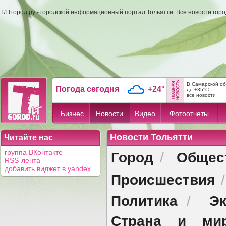
ТЛТгород.ру - городской информационный портал Тольятти. Все новости гор
В Самарской об
Погода сегодня
+24°
до +35°C
все новости
Бизнес
Новости
Видео
Фотоотчеты
Новости Тольятти
Читайте нас
Город
Общес
группа ВКонтакте
/
RSS-лента
добавить виджет в yandex
Происшествия
Политика
Эк
/
Страна и ми