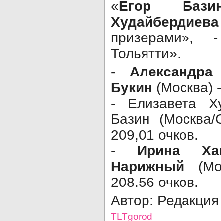
«
Егор Бази
Худайбердиева
призерами», 
Тольятти».
-
Александра
Букин
(Москва) -
-
Елизавета Х
Базин (Москва/
209,01 очков.
-
Ирина Хав
Нарижный
(Мос
208.56 очков.
Автор: Редакци
TLTgorod