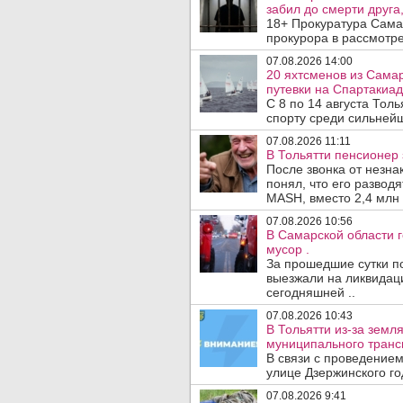
забил до смерти друга,
18+ Прокуратура Сама
прокурора в рассмотр
07.08.2026 14:00
20 яхтсменов из Сама
путевки на Спартакиад
С 8 по 14 августа Тол
спорту среди сильнейш
07.08.2026 11:11
В Тольятти пенсионер
После звонка от незна
понял, что его развод
MASH, вместо 2,4 млн 
07.08.2026 10:56
В Самарской области г
мусор .
За прошедшие сутки п
выезжали на ликвидаци
сегодняшней ..
07.08.2026 10:43
В Тольятти из-за зем
муниципального транс
В связи с проведением
улице Дзержинского го
07.08.2026 9:41