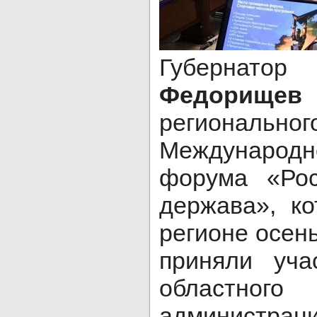
Губерн
Федорищев
п
региональн
Международ
форума «Рос
держава», ко
регионе осень
приняли уча
областного
администр