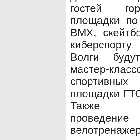
гостей гор
площадки по 
BMX, скейтбо
киберспорт
Волги буду
мастер-клас
спортивн
площадки ГТО
Также з
проведени
велотренажер