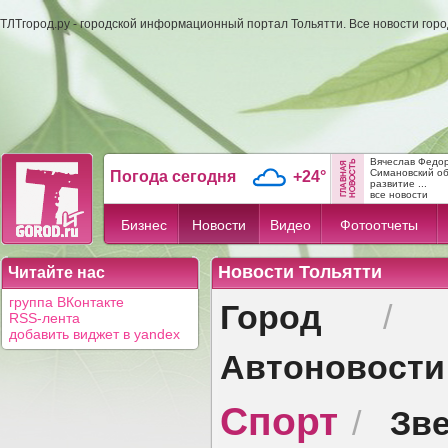
ТЛТгород.ру - городской информационный портал Тольятти. Все новости гор
Вячеслав Федо
Симановский об
Погода сегодня
+24°
развитие ...
все новости
Бизнес
Новости
Видео
Фотоотчеты
Новости Тольятти
Читайте нас
Город
группа ВКонтакте
RSS-лента
добавить виджет в yandex
Автоновости
Спорт
Зв
/