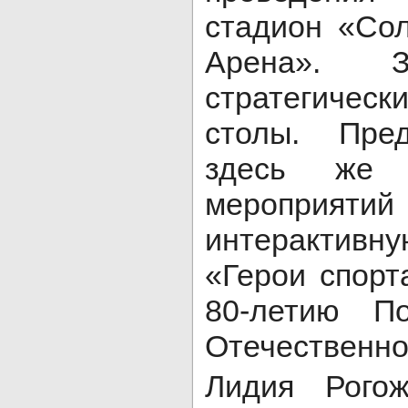
стадион «Со
Арена». З
стратегическ
столы. Пре
здесь же 
мероприяти
интерактив
«Герои спорт
80-летию П
Отечественно
Лидия Рогож