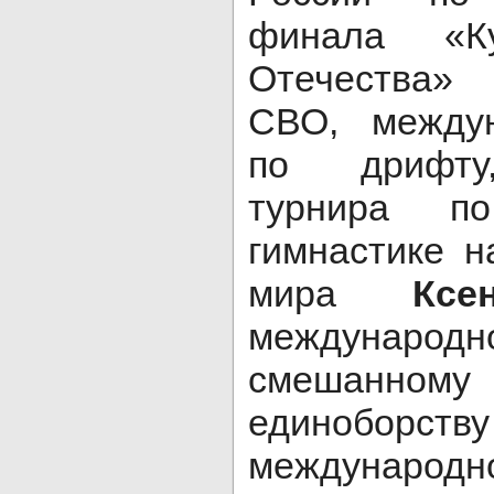
финала «Ку
Отечества»
СВО, междун
по дрифту,
турнира по
гимнастике н
мира
Ксе
международ
смешанн
единоборс
международ