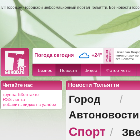
ТЛТгород.ру - городской информационный портал Тольятти. Все новости гор
Вячеслав Федор
Погода сегодня
+24°
чемпионами по 
все новости
Бизнес
Новости
Видео
Фотоотчеты
Новости Тольятти
Читайте нас
Город
группа ВКонтакте
RSS-лента
добавить виджет в yandex
Автоновости
Спорт
Зв
/