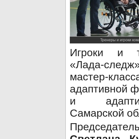
Тренеры и игроки ко
Игроки и т
«Лада-след
мастер-кла
адаптивной ф
и адапти
Самарской об
Председате
Светлана К