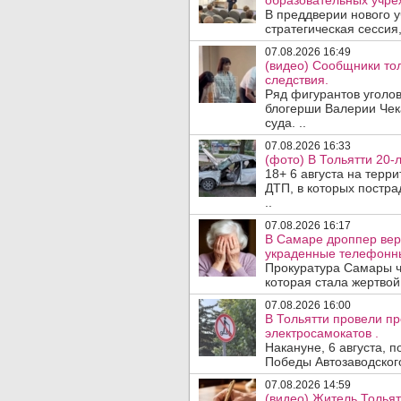
образовательных учре
В преддверии нового у
стратегическая сессия,
07.08.2026 16:49
(видео) Сообщники тол
следствия.
Ряд фигурантов уголов
блогерши Валерии Чека
суда. ..
07.08.2026 16:33
(фото) В Тольятти 20-
18+ 6 августа на терр
ДТП, в которых постра
..
07.08.2026 16:17
В Самаре дроппер вер
украденные телефонн
Прокуратура Самары ч
которая стала жертво
07.08.2026 16:00
В Тольятти провели п
электросамокатов .
Накануне, 6 августа, 
Победы Автозаводског
07.08.2026 14:59
(видео) Житель Тольят