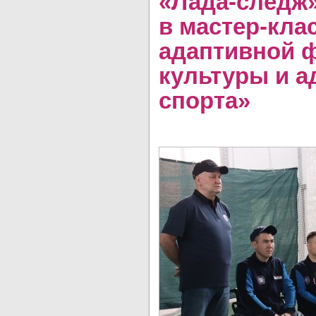
«Лада-следж»
в мастер-кла
адаптивной 
культуры и а
спорта»