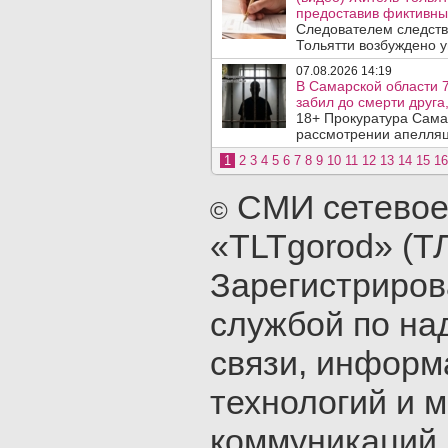
предоставив фиктивны
Следователем следств
Тольятти возбуждено у
07.08.2026 14:19
В Самарской области 7
забил до смерти друга,
18+ Прокуратура Сама
рассмотрении апелляц
1
2
3
4
5
6
7
8
9
10
11
12
13
14
15
16
СМИ сетевое
©
«TLTgorod» (Т
Зарегистриро
службой по на
связи, инфор
технологий и 
коммуникаций 