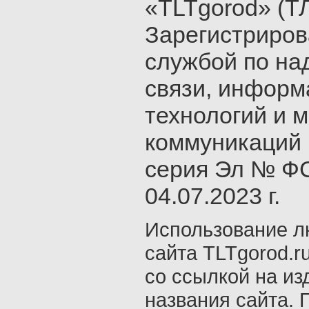
«TLTgorod» (Т
Зарегистриро
службой по на
связи, инфор
технологий и 
коммуникаций 
серия Эл № ФС
04.07.2023 г.
Использование л
сайта TLTgorod.r
со ссылкой на из
названия сайта. 