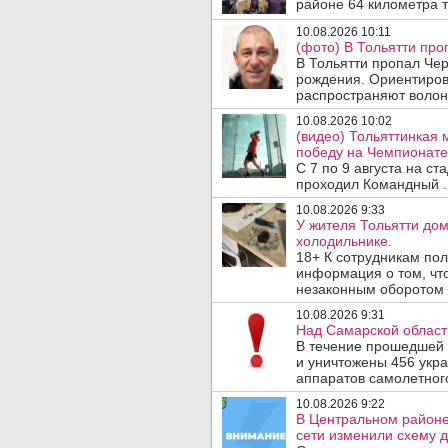
районе 64 километра т
10.08.2026 10:11
(фото) В Тольятти про
В Тольятти пропал Че
рождения. Ориентиров
распространяют волон
10.08.2026 10:02
(видео) Тольяттинкая
победу на Чемпионате 
С 7 по 9 августа на с
проходил Командный .
10.08.2026 9:33
У жителя Тольятти до
холодильнике.
18+ К сотрудникам пол
информация о том, чт
незаконным оборотом 
10.08.2026 9:31
Над Самарской област
В течение прошедшей
и уничтожены 456 укр
аппаратов самолетного
10.08.2026 9:22
В Центральном районе
сети изменили схему д