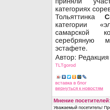
приняли учас
категориях соре
Тольяттинка
С
категории «
самарской к
серебряную 
эстафете.
Автор: Редакция
TLTgorod
Просмотров: 3385
вставка в блог
вернуться
к новостям
Мнение посетителей