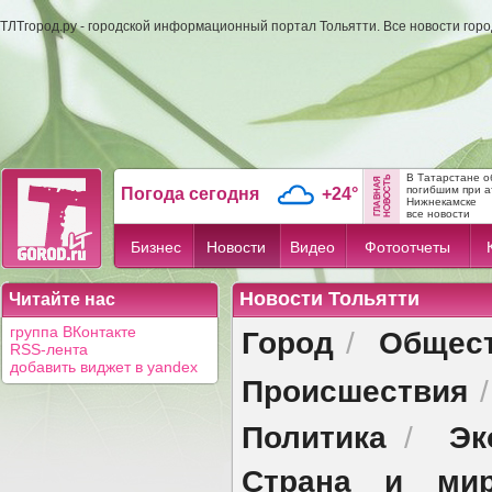
ТЛТгород.ру - городской информационный портал Тольятти. Все новости гор
В Татарстане о
погибшим при а
Погода сегодня
+24°
Нижнекамске
все новости
Бизнес
Новости
Видео
Фотоотчеты
Новости Тольятти
Читайте нас
Город
Общес
группа ВКонтакте
/
RSS-лента
добавить виджет в yandex
Происшествия
Политика
Эк
/
Страна и ми