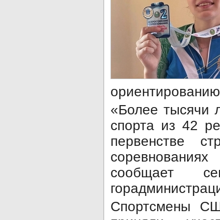
ориентированию
«Более тысячи 
спорта из 42 р
первенстве ст
соревнования
сообщает сег
горадминистрац
Спортсмены С