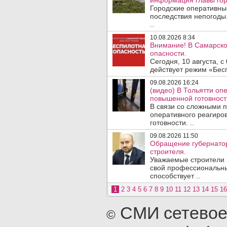
информация главы гор
Городские оперативны
последствия непогоды.
..
10.08.2026 8:34
Внимание! В Самарско
опасности.
Сегодня, 10 августа, 
действует режим «Бесп
09.08.2026 16:24
(видео) В Тольятти о
повышенной готовност
В связи со сложными 
оперативного реагиро
готовности. ..
09.08.2026 11:50
Обращение губернатор
строителя.
Уважаемые строители 
свой профессиональны
способствует ..
1
2
3
4
5
6
7
8
9
10
11
12
13
14
15
16
СМИ сетевое
©