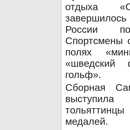
отдыха «С
завершилось
России по
Спортсмены 
полях «мин
«шведский 
гольф».
Сборная Са
выступи
тольяттинц
медалей.