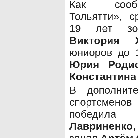
Как сооб
Тольятти», 
19 лет зол
Виктория Х
юниоров до 
Юрия Роди
Константина
В дополните
спортсмен
побе
Лавриненко