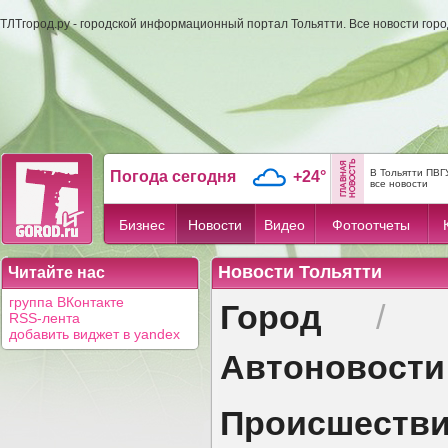
ТЛТгород.ру - городской информационный портал Тольятти. Все новости гор
В Тольятти ПВГ
Погода сегодня
+24°
все новости
Бизнес
Новости
Видео
Фотоотчеты
Новости Тольятти
Читайте нас
Город
группа ВКонтакте
/
RSS-лента
добавить виджет в yandex
Автоновости
Происшеств