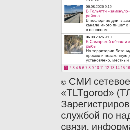
06.08.2026 9:19
В Тольятти «замкнуло
района .
В последние дни глава
канале много пишет о 
в основном ..
06.08.2026 9:10
В Самарской области 
рыбы .
На территории Безенч
пресекли незаконную 
установлено, местный 
1
2
3
4
5
6
7
8
9
10
11
12
13
14
15
16
СМИ сетевое
©
«TLTgorod» (Т
Зарегистриро
службой по на
связи, инфор