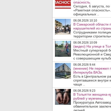
опасность.
Сегодня, 6 августа, п
«Ракетная опасность».
официальных ..
06.08.2026 10:10
В Самарской области 
нарушителей из стран
Сотрудниками полиции
территории строительн
06.08.2026 10:09
(видео) На улице в То
Местный супергерой бе
Революционной и Свер
с совершающим кульби
06.08.2026 9:44
(мнение) Не пережил 
Интерклуба ВАЗа.
Есть в Центральном р
спрятавшееся внутри к
чаще ..
06.08.2026 9:23
В Тольятти женщина-к
рублей у мужчины.
Прокуратура Автозавод
обвинительное заключ
летней ..