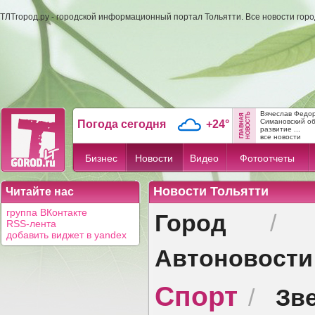
ТЛТгород.ру - городской информационный портал Тольятти. Все новости гор
Вячеслав Федо
Симановский об
Погода сегодня
+24°
развитие ...
все новости
Бизнес
Новости
Видео
Фотоотчеты
Новости Тольятти
Читайте нас
Город
группа ВКонтакте
RSS-лента
добавить виджет в yandex
Автоновости
Спорт
Зв
/