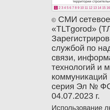
территории строительн
1
2
3
4
5
6
7
8
9
10
11
12
13
14
15
16
СМИ сетевое
©
«TLTgorod» (Т
Зарегистриро
службой по на
связи, инфор
технологий и 
коммуникаций 
серия Эл № ФС
04.07.2023 г.
Использование л