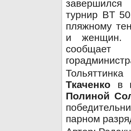
завершилс
турнир BT 50
пляжному те
и женщин. 
сообщает
горадминистр
Тольят
Ткаченко
в п
Полиной Со
победитель
парном разря