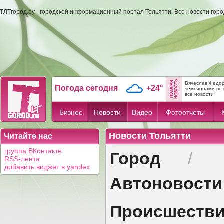
ТЛТгород.ру - городской информационный портал Тольятти. Все новости гор
Вячеслав Федор
Погода сегодня
+24°
чемпионами по 
все новости
Бизнес
Новости
Видео
Фотоотчеты
Новости Тольятти
Читайте нас
Город
группа ВКонтакте
/
RSS-лента
добавить виджет в yandex
Автоновости
Происшеств