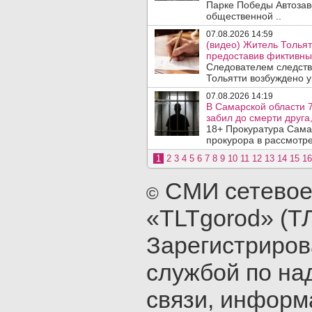
Парке Победы Автозав
общественной ..
07.08.2026 14:59
(видео) Житель Тольят
предоставив фиктивны
Следователем следств
Тольятти возбуждено у
07.08.2026 14:19
В Самарской области 7
забил до смерти друга,
18+ Прокуратура Сама
прокурора в рассмотр
1
2
3
4
5
6
7
8
9
10
11
12
13
14
15
16
СМИ сетевое
©
«TLTgorod» (Т
Зарегистриро
службой по на
связи, инфор