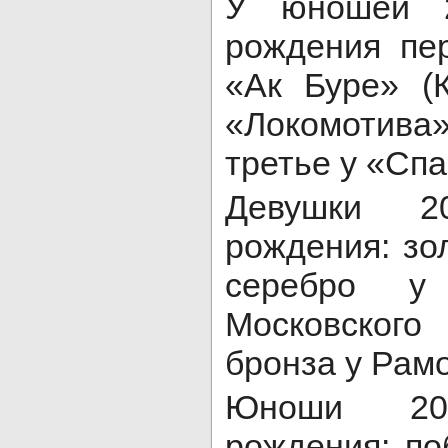
У юношей 2
рождения пе
«Ак Буре» (К
«Локомотив
третье у «Спа
Девушки 20
рождения: зол
серебро
Московског
бронза у Рам
Юноши 201
рождения: п