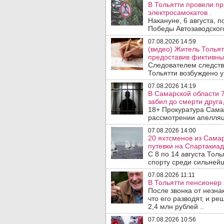
В Тольятти провели п
электросамокатов .
Накануне, 6 августа, 
Победы Автозаводског
07.08.2026 14:59
(видео) Житель Тольят
предоставив фиктивны
Следователем следств
Тольятти возбуждено у
07.08.2026 14:19
В Самарской области 7
забил до смерти друга,
18+ Прокуратура Сама
рассмотрении апелляц
07.08.2026 14:00
20 яхтсменов из Сама
путевки на Спартакиад
С 8 по 14 августа Тол
спорту среди сильнейш
07.08.2026 11:11
В Тольятти пенсионер
После звонка от незна
что его разводят, и р
2,4 млн рублей ..
07.08.2026 10:56