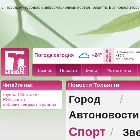
ТЛТгород.ру - городской информационный портал Тольятти. Все новости гор
В Самарской об
Погода сегодня
+24°
+35°C
все новости
Бизнес
Новости
Видео
Фотоотчеты
Новости Тольятти
Читайте нас
Город
группа ВКонтакте
RSS-лента
добавить виджет в yandex
Автоновости
Спорт
Зв
/