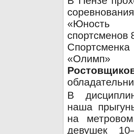
В Пензе прох
соревнования
«Юность 
спортсменов 8
Спортсме
«Ол
Ростовщико
обладательни
В дисципли
наша прыгун
на метровом
девушек 10