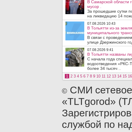
В Самарской области г
мусор .
За прошедшие сутки п
на ликвидацию 14 пожа
07.08.2026 10:43
В Тольятти из-за зем
муниципального транс
В связи с проведением
улице Дзержинского го
07.08.2026 9:41
В Тольятти названы л
С начала года специа
водоотведения «РКС-Т
более 34 тысяч ..
1
2
3
4
5
6
7
8
9
10
11
12
13
14
15
16
СМИ сетевое
©
«TLTgorod» (Т
Зарегистриро
службой по на