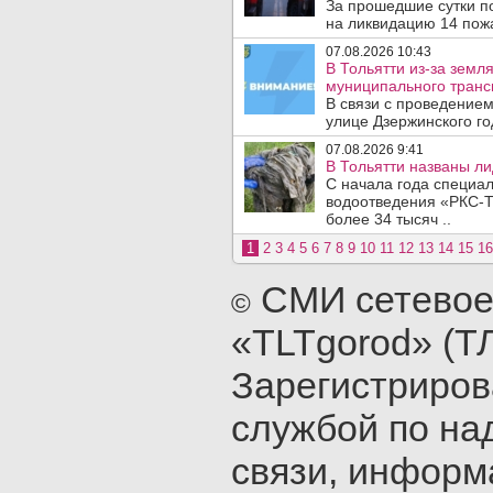
За прошедшие сутки п
на ликвидацию 14 пожа
07.08.2026 10:43
В Тольятти из-за зем
муниципального транс
В связи с проведением
улице Дзержинского го
07.08.2026 9:41
В Тольятти названы л
С начала года специа
водоотведения «РКС-Т
более 34 тысяч ..
1
2
3
4
5
6
7
8
9
10
11
12
13
14
15
16
СМИ сетевое
©
«TLTgorod» (Т
Зарегистриро
службой по на
связи, инфор