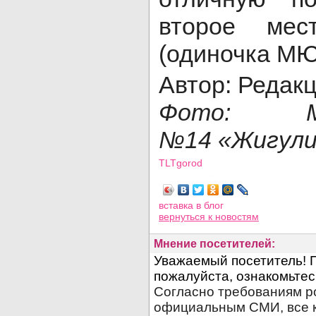
второе ме
(одиночка МЮ
Автор: Редак
Фото: 
№14 «Жигул
TLTgorod
Просмотров: 742
вставка в блог
вернуться
к новостям
Мнение посетителей: