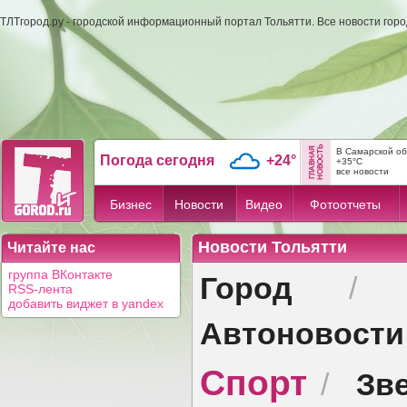
ТЛТгород.ру - городской информационный портал Тольятти. Все новости гор
В Самарской об
Погода сегодня
+24°
+35°C
все новости
Бизнес
Новости
Видео
Фотоотчеты
Новости Тольятти
Читайте нас
Город
группа ВКонтакте
RSS-лента
добавить виджет в yandex
Автоновости
Спорт
Зв
/