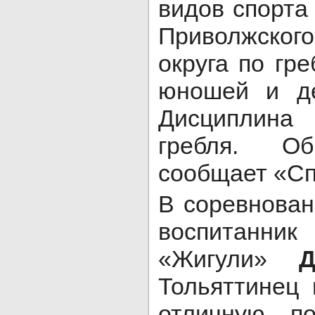
видов спорта
Приволжско
округа по гр
юношей и де
Дисциплина
гребля. О
сообщает «Сп
В соревнован
воспитан
«Жигули»
Д
Тольяттинец
отличную по