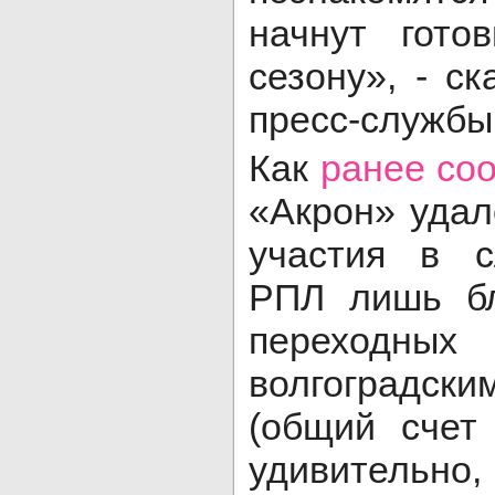
начнут гото
сезону», - с
пресс-службы
Как
ранее со
«Акрон» удал
участия в 
РПЛ лишь бл
переход
волгоград
(общий счет 
удивительн