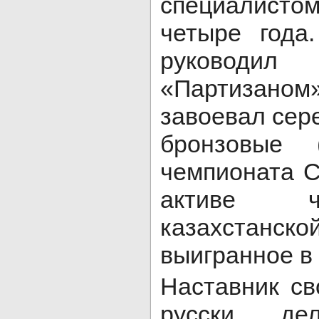
специалист
четыре года
руководи
«Партизан
завоевал сер
бронзовые 
чемпионата С
активе ч
казахстанс
выигранное в 
Наставник св
русски, де