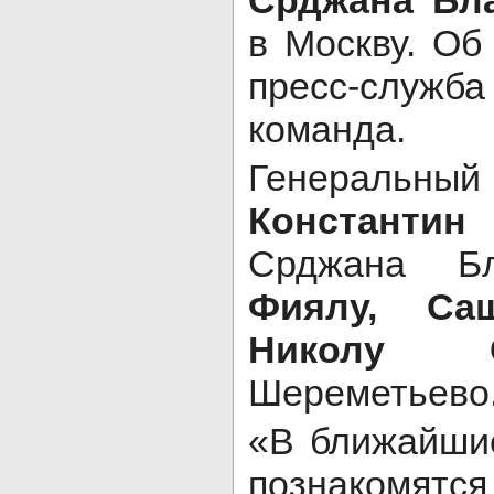
Срджана Бл
в Москву. Об
пресс-служ
команда.
Генеральный 
Константин
Срджана Б
Фиялу, Са
Николу Ст
Шереметьево
«В ближайши
познакомят