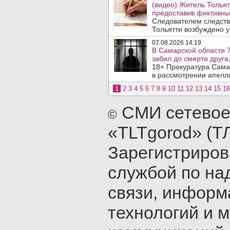
(видео) Житель Тольят
предоставив фиктивны
Следователем следств
Тольятти возбуждено у
07.08.2026 14:19
В Самарской области 7
забил до смерти друга,
18+ Прокуратура Сама
в рассмотрении апелл
1
2
3
4
5
6
7
8
9
10
11
12
13
14
15
16
СМИ сетевое
©
«TLTgorod» (Т
Зарегистриро
службой по на
связи, инфор
технологий и 