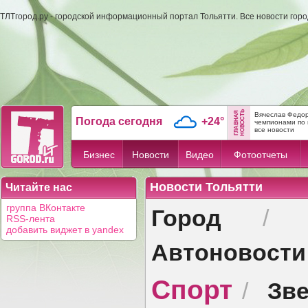
ТЛТгород.ру - городской информационный портал Тольятти. Все новости гор
Вячеслав Федор
Погода сегодня
+24°
чемпионами по 
все новости
Бизнес
Новости
Видео
Фотоотчеты
Новости Тольятти
Читайте нас
Город
группа ВКонтакте
RSS-лента
добавить виджет в yandex
Автоновости
Спорт
Зв
/