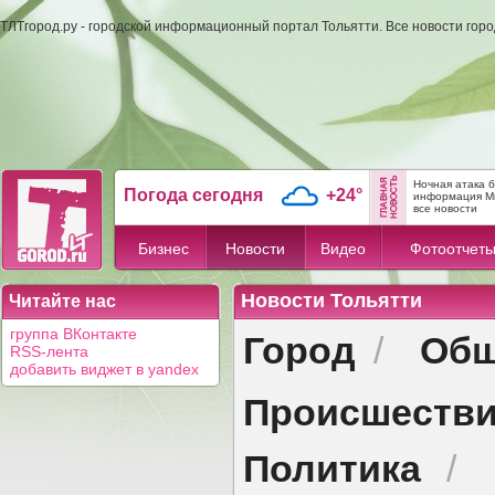
ТЛТгород.ру - городской информационный портал Тольятти. Все новости гор
Ночная атака 
Погода сегодня
+24°
информация М
все новости
Бизнес
Новости
Видео
Фотоотчет
Новости Тольятти
Читайте нас
Город
Общ
группа ВКонтакте
/
RSS-лента
добавить виджет в yandex
Происшеств
Политика
/