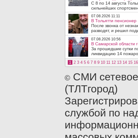
С 8 по 14 августа Тол
сильнейших спортсмен
07.08.2026 11:11
В Тольятти пенсионер
После звонка от незна
разводят, и решил под
07.08.2026 10:56
В Самарской области г
За прошедшие сутки п
ликвидацию 14 пожаров
1
2
3
4
5
6
7
8
9
10
11
12
13
14
15
16
СМИ сетевое
©
(ТЛТгород)
Зарегистриро
службой по на
информационн
массовых ком