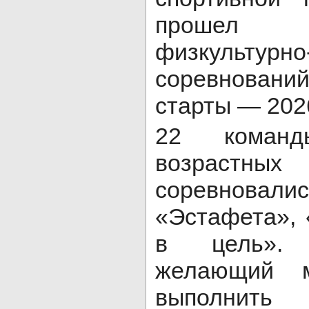
прошел 
физкультурно
соревнова
старты — 202
22 коман
возрастны
соревновали
«Эстафета», 
в цель».
желающий м
выполнит