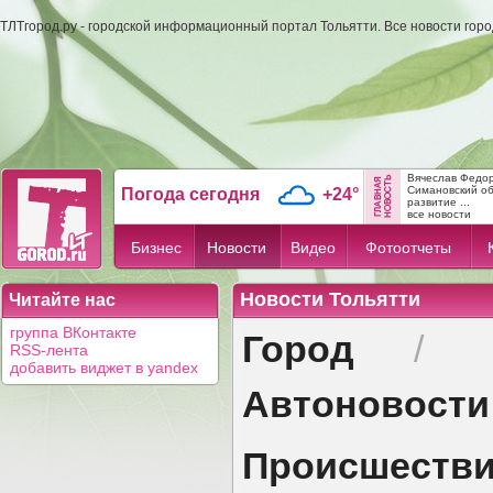
ТЛТгород.ру - городской информационный портал Тольятти. Все новости гор
Вячеслав Федо
Симановский об
Погода сегодня
+24°
развитие ...
все новости
Бизнес
Новости
Видео
Фотоотчеты
Новости Тольятти
Читайте нас
Город
группа ВКонтакте
/
RSS-лента
добавить виджет в yandex
Автоновости
Происшеств