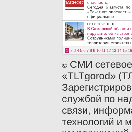
опасность.
Сегодня, 6 августа, п
«Ракетная опасность».
официальных ..
06.08.2026 10:10
В Самарской области 
нарушителей из стран
Сотрудниками полиции
территории строительн
1
2
3
4
5
6
7
8
9
10
11
12
13
14
15
16
СМИ сетевое
©
«TLTgorod» (Т
Зарегистриро
службой по на
связи, инфор
технологий и 