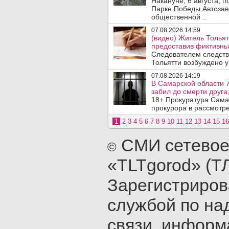
Накануне, 6 августа, 
Парке Победы Автозав
общественной ..
07.08.2026 14:59
(видео) Житель Тольят
предоставив фиктивны
Следователем следств
Тольятти возбуждено у
07.08.2026 14:19
В Самарской области 7
забил до смерти друга,
18+ Прокуратура Сама
прокурора в рассмотр
1
2
3
4
5
6
7
8
9
10
11
12
13
14
15
16
СМИ сетевое
©
«TLTgorod» (Т
Зарегистриро
службой по на
связи, инфор