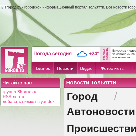
ТЛТгород.ру - городской информационный портал Тольятти. Все новости гор
Вячеслав Федор
Погода сегодня
+24°
чемпионами по 
все новости
Бизнес
Новости
Видео
Фотоотчеты
Новости Тольятти
Читайте нас
Город
группа ВКонтакте
/
RSS-лента
добавить виджет в yandex
Автоновости
Происшеств