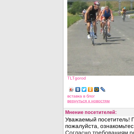
TLTgorod
Просмотров: 5212
вставка в блог
вернуться
к новостям
Мнение посетителей: