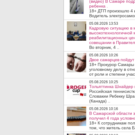
(видео) В Самаре подр
ребенка .
18+ ДТП произошло 4 
Водитель электросамок
05.08.2026 13:53
Кадровую ситуацию в 
высокотехнологичной 
реабилитационных цен
совещании в Правител
Во вторник, 4 ..
05.08.2026 10:26
Двое самарцев пойдут 
18+ Прокурор Самары 
уголовному делу в отн
от роли и степени учас
05.08.2026 10:25
Тольяттинка Шнайдер в
Российская теннисист
Словакии Ребекку Шрам
(Канада) ..
05.08.2026 10:16
В Самарской области 
получил 4 года условно
18+ К сотрудникам по
том, что житель села 