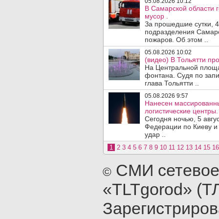
05.08.2026 10:12
В Самарской области 
мусор .
За прошедшие сутки, 4
подразделения Самарс
пожаров. Об этом ..
05.08.2026 10:02
(видео) В Тольятти п
На Центральной площа
фонтана. Судя по запи
глава Тольятти ..
05.08.2026 9:57
Нанесен массированны
логистические центры.
Сегодня ночью, 5 авг
Федерации по Киеву и
удар ..
1
2
3
4
5
6
7
8
9
10
11
12
13
14
15
16
СМИ сетевое
©
«TLTgorod» (Т
Зарегистриро