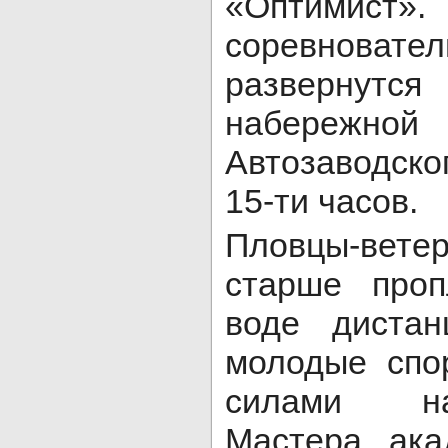
«Оптимист
соревнова
разверну
набережно
Автозаводског
15-ти часов.
Пловцы-вете
старше проп
воде диста
молодые спо
силами на
Мастера ака