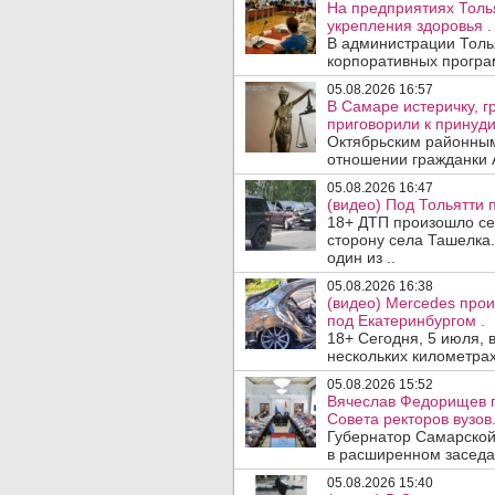
На предприятиях Толь
укрепления здоровья .
В администрации Толь
корпоративных програм
05.08.2026 16:57
В Самаре истеричку, г
приговорили к принуд
Октябрьским районным
отношении гражданки А
05.08.2026 16:47
(видео) Под Тольятти
18+ ДТП произошло сег
сторону села Ташелка.
один из ..
05.08.2026 16:38
(видео) Mercedes про
под Екатеринбургом .
18+ Сегодня, 5 июля, 
нескольких километрах
05.08.2026 15:52
Вячеслав Федорищев п
Совета ректоров вузов
Губернатор Самарской
в расширенном заседан
05.08.2026 15:40