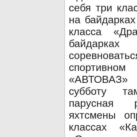
себя три кла
на байдарках
класса «Др
байдарках
соревнова
спортивно
«АВТОВАЗ»
субботу т
парусная 
яхтсмены оп
классах «К