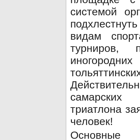
системой ор
подхлестнут
видам спорт
турниров,
иногородн
тольяттински
Действитель
самарски
триатлона за
человек!
Основные 