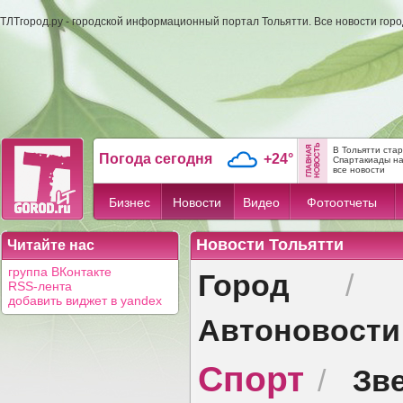
ТЛТгород.ру - городской информационный портал Тольятти. Все новости гор
В Тольятти ста
Погода сегодня
+24°
Спартакиады н
все новости
Бизнес
Новости
Видео
Фотоотчеты
Новости Тольятти
Читайте нас
Город
группа ВКонтакте
RSS-лента
добавить виджет в yandex
Автоновости
Спорт
Зв
/