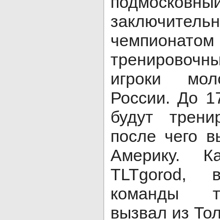
подмосковн
заключит
чемпионат
тренировочн
игроки мол
России. До 1
будут трени
после чего 
Америку. 
TLTgorod,
команды т
вызвал из То