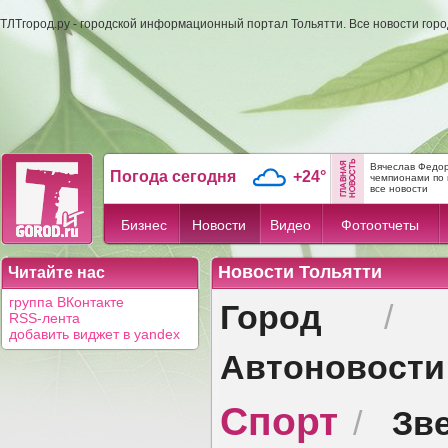
ТЛТгород.ру - городской информационный портал Тольятти. Все новости гор
Вячеслав Федор
Погода сегодня
+24°
чемпионами по 
все новости
Бизнес
Новости
Видео
Фотоотчеты
Новости Тольятти
Читайте нас
Город
группа ВКонтакте
RSS-лента
добавить виджет в yandex
Автоновости
Спорт
Зв
/