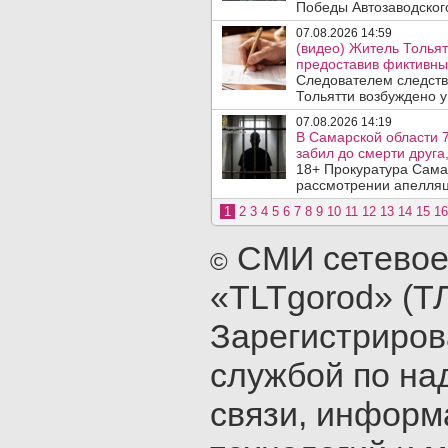
Победы Автозаводског
07.08.2026 14:59
(видео) Житель Тольят
предоставив фиктивны
Следователем следств
Тольятти возбуждено у
07.08.2026 14:19
В Самарской области 7
забил до смерти друга,
18+ Прокуратура Сама
рассмотрении апелляц
1
2
3
4
5
6
7
8
9
10
11
12
13
14
15
16
СМИ сетевое
©
«TLTgorod» (Т
Зарегистриро
службой по на
связи, инфор