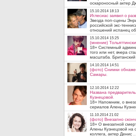
оскароносный актер Дж
15.10.2014 18:13
Иглесиас заявил о раз
Звезда поп-сцены Энри
российской экс-теннис
отношений испанец объ
15.10.2014 15:25
(мнение) Тольяттинск
18+ Системный админи
того или нет, вчера с
масштаба. Британский 
14.10.2014 14:51
(фото) Снимки обнажен
Самары.
12.10.2014 12:22
Названа предваритель
Кузнецовой.
18+ Напомним, о внез
сериалов Алены Кузнец
11.10.2014 21:02
(фото) Внезапно сконч
18+ О внезапной смер
Алены Кузнецовой на 
коллега, актер Денис ..