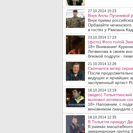
27.10.2014 15:23
Внук Аллы Пугачевой р
Внук примы российско
Орбакайте чеченского
в гостях у Рамзана Кад
23.10.2014 17:23
(фото) Фото голой Зе
18+ Внимание! Курени
Литвинова в своем ин
близкой подруги - пев
21.10.2014 12:26
Скончался актер сериа
После продолжительно
ведущих и ярчайших а
заслуженный артист Ро
16.10.2014 13:19
(видео) Тольяттинский
выложил интимные сни
18+ Напомним, с пода
виновником скандала с
16.10.2014 12:35
В Тольятти приедут Дж
В рамках масштабного 
американская группа 3