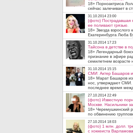
18+ Порноактриса Лола
сейчас залечивает в с
31.10.2014 23:00
(фото) Пострадавшая 
ее поливают грязью.
18+ Звезда взрослого 
Екатеринбурга Люба Бу
31.10.2014 17:23
Тайсона в детстве в п
18+ Легендарный бокс
признание в эфире рад
семилетнем возрасте н
31.10.2014 15:15
СМИ: Актер Башаров и
18+ Марат Башаров из
нос, утверждают СМИ. 
последнее время межд
27.10.2014 22:49
(фото) Известную пор
Москве. Насильники з
18+ Черемушкинский р
по обвинению группов
27.10.2014 18:03
(фото) 1 млн. долл. т
с хоккеиста Варламова