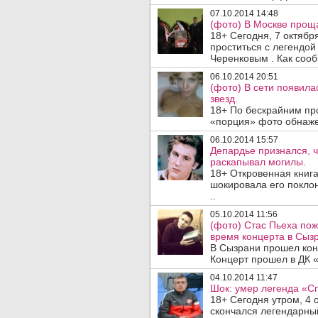
07.10.2014 14:48
(фото) В Москве прощ
18+ Сегодня, 7 октябр
проститься с легендо
Черенковым . Как сооб
06.10.2014 20:51
(фото) В сети появил
звезд.
18+ По бескрайним пр
«порция» фото обнаже
06.10.2014 15:57
Депардье признался, ч
раскапывал могилы.
18+ Откровенная книга
шокировала его покло
..
05.10.2014 11:56
(фото) Стас Пьеха пож
время концерта в Сыз
В Сызрани прошел кон
Концерт прошел в ДК «
04.10.2014 11:47
Шок: умер легенда «С
18+ Сегодня утром, 4 о
скончался легендарны