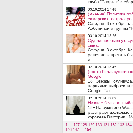
клуба "Спартак" и сбо
03.10.2014 17:48
(мнение) Политика по
самарских гастролеро
Сегодня, 3 октября, с
Арбениной и группы "Н
03.10.2014 13:26
Суд лишил бывшую суп
сына.
Сегодня, 3 октября, К
решение запретить бы
и ..
02.10.2014 13:45
(фото) Голливудские ж
Google.
18+ Звезды Голливуда
порциями выбросили в
Google. Так, ..
02.10.2014 13:09
Нижнее белье английс
18+ На аукционе Weste
разыграют шелковые с
королеве Виктории . М
...
1
127
128
129
130
131
132
133
134
...
146
147
154