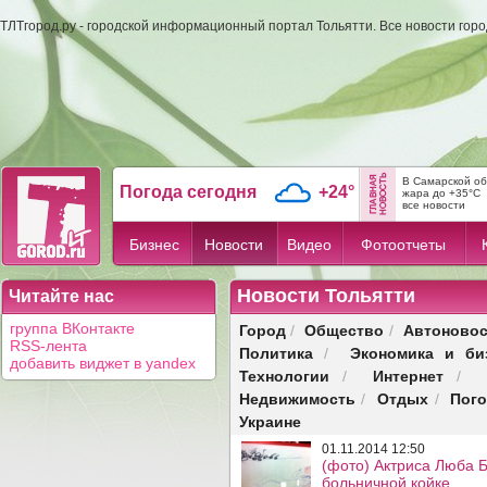
ТЛТгород.ру - городской информационный портал Тольятти. Все новости гор
В Самарской об
Погода сегодня
+24°
жара до +35°C
все новости
Бизнес
Новости
Видео
Фотоотчеты
Новости Тольятти
Читайте нас
Город
Общество
Автоновос
группа ВКонтакте
/
/
RSS-лента
Политика
Экономика и би
/
добавить виджет в yandex
Технологии
Интернет
/
/
Недвижимость
Отдых
Пог
/
/
Украине
01.11.2014 12:50
(фото) Актриса Люба 
больничной койке.